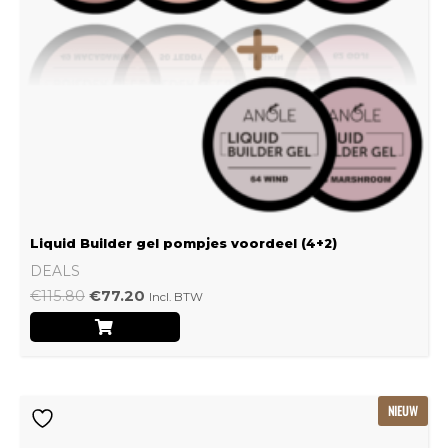
Liquid Builder gel pompjes voordeel (4+2)
DEALS
€
115.80
€
77.20
Incl. BTW
Oorspronkelijke
Huidige
NIEUW
prijs
prijs
was:
is: