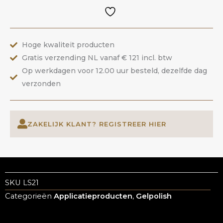
|
ANOLE
aantal
Hoge kwaliteit producten
Gratis verzending NL vanaf € 121 incl. btw
Op werkdagen voor 12.00 uur besteld, dezelfde dag
verzonden
ZAKELIJK KLANT? REGISTREER HIER
SKU
LS21
Categorieën
Applicatieproducten
,
Gelpolish