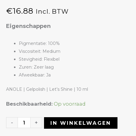
€
16.88
Incl. BTW
Eigenschappen
Pigmentatie: 100%
Viscositeit: Medium
Stevigheid: Flexibel
Zuren: Zeer laag
Afweekbaar: Ja
ANOLE | Gelpolish | Let’s Shine | 10 ml
Gelpolish
Beschikbaarheid:
Op voorraad
21
Let's
-
+
IN WINKELWAGEN
Shine