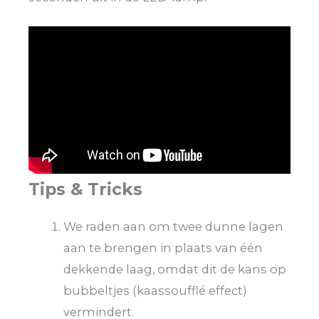
Tips & Tricks
We raden aan om twee dunne lagen
aan te brengen in plaats van één
dekkende laag, omdat dit de kans op
bubbeltjes (kaassoufflé effect)
vermindert.