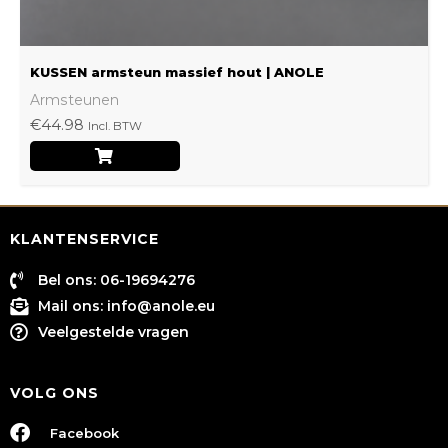
productpagina
KUSSEN armsteun massief hout | ANOLE
Armsteunen
€
44.98
Incl. BTW
KLANTENSERVICE
Bel ons: 06-19694276
Mail ons:
info@anole.eu
Veelgestelde vragen
VOLG ONS
Facebook