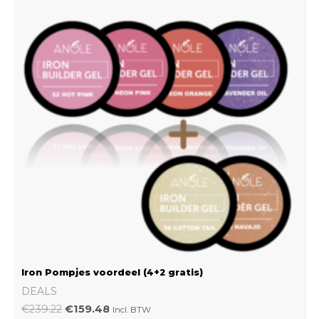
€239.22.
€159.48.
Iron Pompjes voordeel (4+2 gratis)
DEALS
€
239.22
€
159.48
Incl. BTW