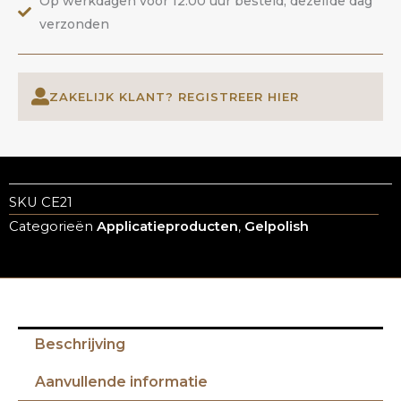
Op werkdagen voor 12.00 uur besteld, dezelfde dag
verzonden
ZAKELIJK KLANT? REGISTREER HIER
SKU
CE21
Categorieën
Applicatieproducten
,
Gelpolish
Beschrijving
Aanvullende informatie