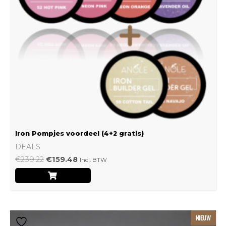
Iron Pompjes voordeel (4+2 gratis)
DEALS
€
239.22
€
159.48
Incl. BTW
Dit
NIEUW