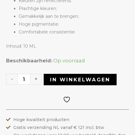
Kleuren zijn reflecterend;
Prachtige kleuren;
Gemakkelijk aan te brengen;
Hoge pigmentatie;
Comfortabele consistentie.
Inhoud: 10 ML
Gelpolish
Beschikbaarheid:
Op voorraad
21
Cat
-
+
IN WINKELWAGEN
Eye
|
ANOLE
aantal
Hoge kwaliteit producten
Gratis verzending NL vanaf € 121 incl. btw