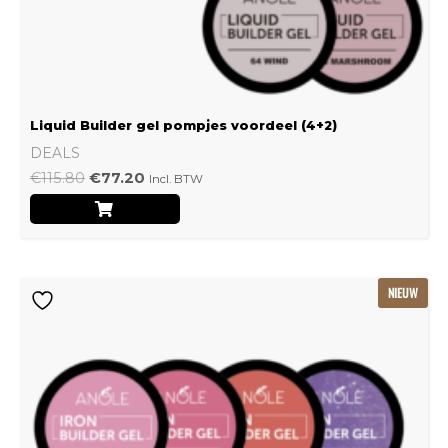
Liquid Builder gel pompjes voordeel (4+2)
DEALS
€
115.80
€
77.20
Incl. BTW
Oorspronkelijke
Huidige
NIEUW
prijs
prijs
was:
is:
€239.22.
€159.48.