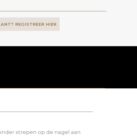
LANT? REGISTREER HIER
onder strepen op de nagel aan