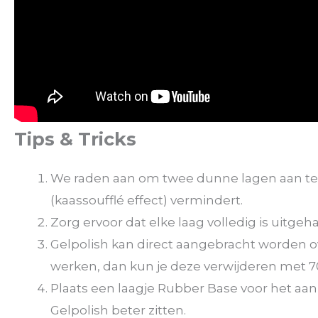
Tips & Tricks
We raden aan om twee dunne lagen aan te 
(kaassoufflé effect) vermindert.
Zorg ervoor dat elke laag volledig is uitge
Gelpolish kan direct aangebracht worden ove
werken, dan kun je deze verwijderen met 70
Plaats een laagje Rubber Base voor het aanbr
Gelpolish beter zitten.