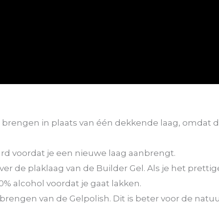
brengen in plaats van één dekkende laag, omdat di
hard voordat je een nieuwe laag aanbrengt.
r de plaklaag van de Builder Gel. Als je het pretti
% alcohol voordat je gaat lakken.
engen van de Gelpolish. Dit is beter voor de natuurl