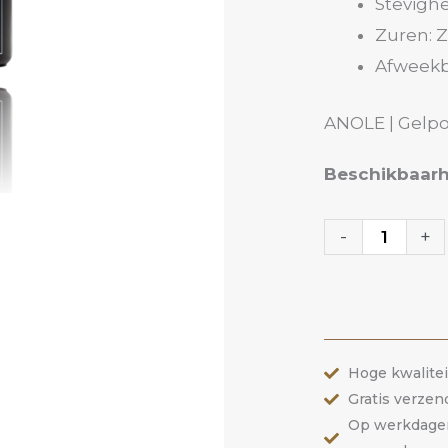
Stevighe
Zuren: Z
Afweekb
ANOLE | Gelpol
Gelpolish
Beschikbaarh
20
Let's
-
+
Shine
|
ANOLE
aantal
Hoge kwalite
Gratis verzen
Op werkdagen 