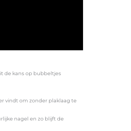
t de kans op bubbeltjes
ger vindt om zonder plaklaag te
ijke nagel en zo blijft de