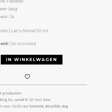
id: Flexibel
eer laag
aar: Ja
ish | Let’s Shine| 10 ml
eid:
Op voorraad
IN WINKELWAGEN
it producten
ding NL vanaf € 121 incl. btw
voor 12.00 uur besteld, dezelfde dag