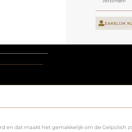
verzonden
ZAKELIJK K
erd en dat maakt het gemakkelijk om de Gelpolish z