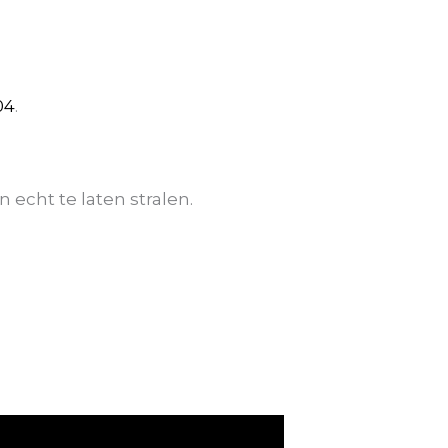
04
.
echt te laten stralen.