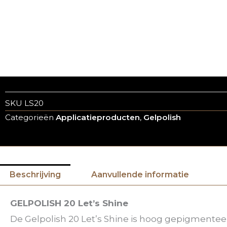
SKU
LS20
Categorieën
Applicatieproducten
,
Gelpolish
Beschrijving
Aanvullende informatie
GELPOLISH 20 Let’s Shine
De Gelpolish 20 Let’s Shine is hoog gepigmente