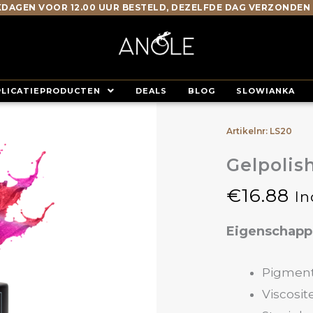
DAGEN VOOR 12.00 UUR BESTELD, DEZELFDE DAG VERZONDEN
PLICATIEPRODUCTEN
DEALS
BLOG
SLOWIANKA
Artikelnr: LS20
Gelpolis
€
16.88
In
Eigenschap
Pigment
Viscosit