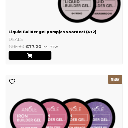
Liquid Builder gel pompjes voordeel (4+2)
DEALS
€
115.80
€
77.20
Incl. BTW
Oorspronkelijke
Huidige
NIEUW
prijs
prijs
was:
is:
€239.22.
€159.48.