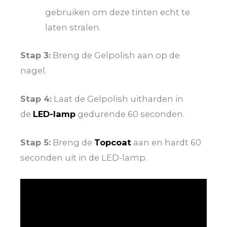
gebruiken om deze tinten echt te
laten stralen.
Stap 3:
Breng de Gelpolish aan op de
nagel.
Stap 4:
Laat de Gelpolish uitharden in
de
LED-lamp
gedurende 60 seconden.
Stap 5:
Breng de
Topcoat
aan en hardt 60
seconden uit in de LED-lamp.