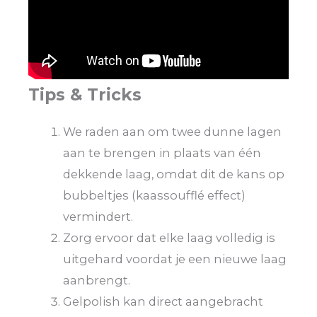
Tips & Tricks
We raden aan om twee dunne lagen
aan te brengen in plaats van één
dekkende laag, omdat dit de kans op
bubbeltjes (kaassoufflé effect)
vermindert.
Zorg ervoor dat elke laag volledig is
uitgehard voordat je een nieuwe laag
aanbrengt.
Gelpolish kan direct aangebracht