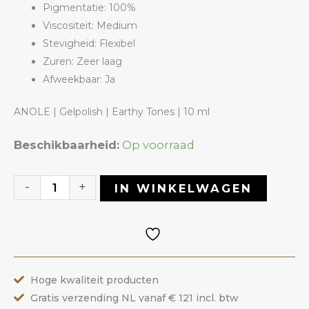
Pigmentatie: 100%
Viscositeit: Medium
Stevigheid: Flexibel
Zuren: Zeer laag
Afweekbaar: Ja
ANOLE | Gelpolish | Earthy Tones | 10 ml
Gelpolish
Beschikbaarheid:
Op voorraad
18
Earthy
-
+
IN WINKELWAGEN
Tones
|
ANOLE
aantal
Hoge kwaliteit producten
Gratis verzending NL vanaf € 121 incl. btw