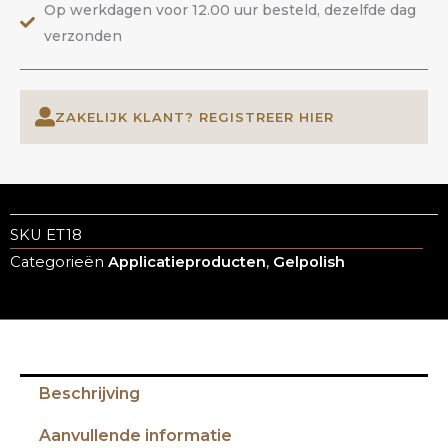
Op werkdagen voor 12.00 uur besteld, dezelfde dag
verzonden
ZAKELIJK KLANT? REGISTREER HIER
SKU
ET18
Categorieën
Applicatieproducten
,
Gelpolish
Beschrijving
Aanvullende informatie