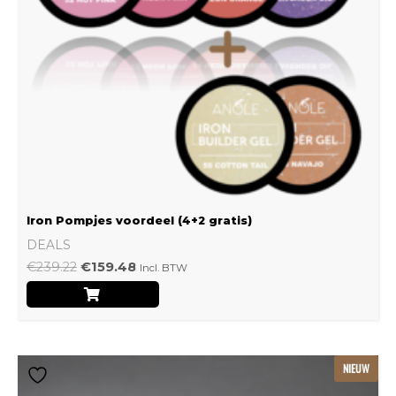
Iron Pompjes voordeel (4+2 gratis)
DEALS
€
239.22
€
159.48
Incl. BTW
Dit
NIEUW
product