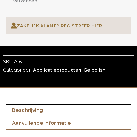
verzonden
ZAKELIJK KLANT? REGISTREER HIER
SKU
A16
Categorieën
Applicatieproducten
,
Gelpolish
Beschrijving
Aanvullende informatie