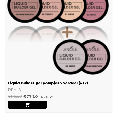
Liquid Builder gel pompjes voordeel (4+2)
DEALS
€
115.80
€
77.20
Incl. BTW