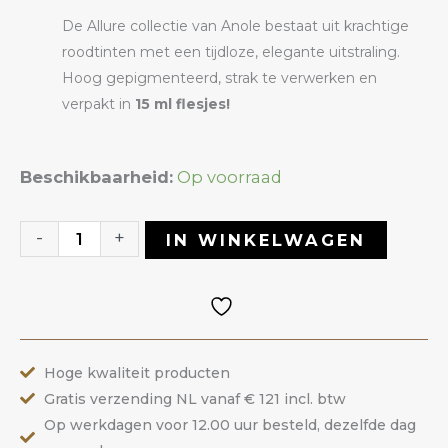
De Allure collectie van Anole bestaat uit krachtige
roodtinten met een tijdloze, elegante uitstraling.
Hoog gepigmenteerd, strak te verwerken en
verpakt in
15 ml flesjes!
Gelpolish
Beschikbaarheid:
Op voorraad
16
Allure
-
+
IN WINKELWAGEN
|
ANOLE
aantal
Hoge kwaliteit producten
Gratis verzending NL vanaf € 121 incl. btw
Op werkdagen voor 12.00 uur besteld, dezelfde dag