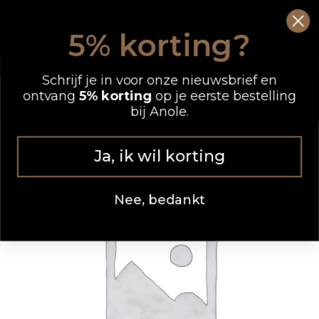
Ga
0
Wink
naar
5% korting?
de
OP WERKDAGEN VOOR 12.00 UUR BESTELD, DEZELFDE DAG VERZONDEN
inhoud
Schrijf je in voor onze nieuwsbrief en
ontvang
5% korting
op je eerste bestelling
bij Anole.
Ja, ik wil korting
Nee, bedankt