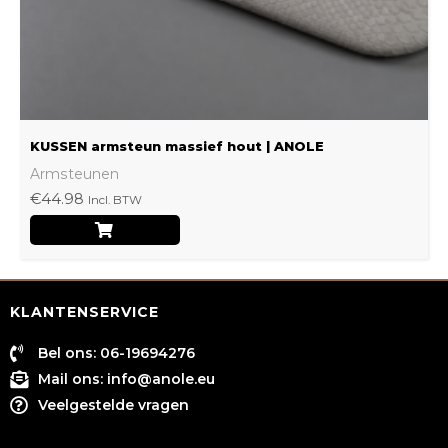
op
de
productpagina
KUSSEN armsteun massief hout | ANOLE
Armsteunen
€
44.98
Incl. BTW
KLANTENSERVICE
Bel ons: 06-19694276
Mail ons:
info@anole.eu
Veelgestelde vragen