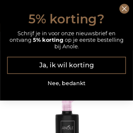
Ga
0
Wink
naar
5% korting?
de
OP WERKDAGEN VOOR 12.00 UUR BESTELD, DEZELFDE DAG VERZONDEN
inhoud
Schrijf je in voor onze nieuwsbrief en
ontvang
5% korting
op je eerste bestelling
bij Anole.
Ja, ik wil korting
Nee, bedankt