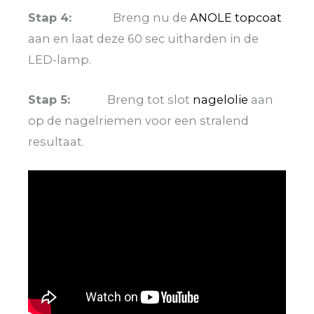
Stap 4:
Breng nu de
ANOLE topcoat
aan en laat deze 60 sec uitharden in de
LED-lamp.
Stap 5:
Breng tot slot
nagelolie
aan
op de nagelriemen voor een stralend
resultaat.