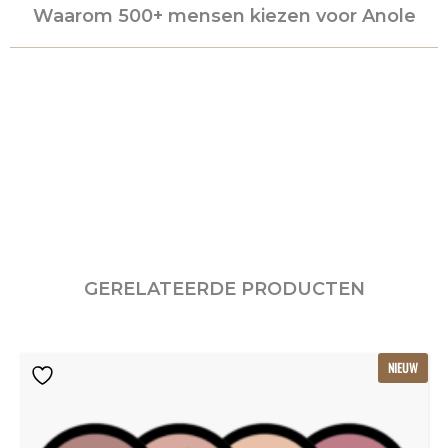
Waarom 500+ mensen kiezen voor Anole
GERELATEERDE PRODUCTEN
Oorspronkelijke
Huidige
NIEUW
prijs
prijs
was:
is:
€115.80.
€77.20.