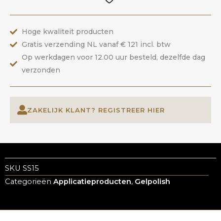
ANOLE
aantal
Hoge kwaliteit producten
Gratis verzending NL vanaf € 121 incl. btw
Op werkdagen voor 12.00 uur besteld, dezelfde dag
verzonden
ZAKELIJK KLANT? REGISTREER HIER
SKU
SS15
Categorieën
Applicatieproducten
,
Gelpolish