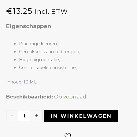
€
13.25
Incl. BTW
Eigenschappen
Prachtige kleuren;
Gemakkelijk aan te brengen;
Hoge pigmentatie;
Comfortabele consistentie;
Inhoud: 10 ML
Gelpolish
Beschikbaarheid:
Op voorraad
15
Summer
-
+
IN WINKELWAGEN
Spring
|