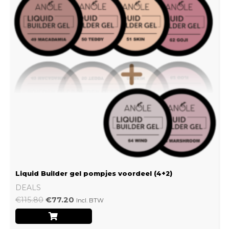
Liquid Builder gel pompjes voordeel (4+2)
DEALS
€
115.80
€
77.20
Incl. BTW