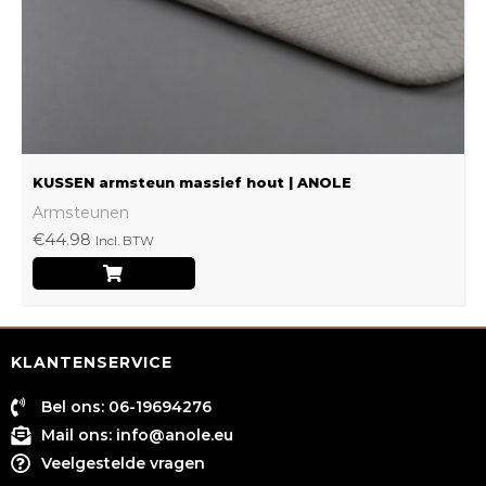
worden
op
de
productpagina
KUSSEN armsteun massief hout | ANOLE
Armsteunen
€
44.98
Incl. BTW
KLANTENSERVICE
Bel ons: 06-19694276
Mail ons:
info@anole.eu
Veelgestelde vragen