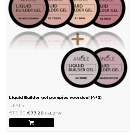
Liquid Builder gel pompjes voordeel (4+2)
DEALS
€
115.80
€
77.20
Incl. BTW