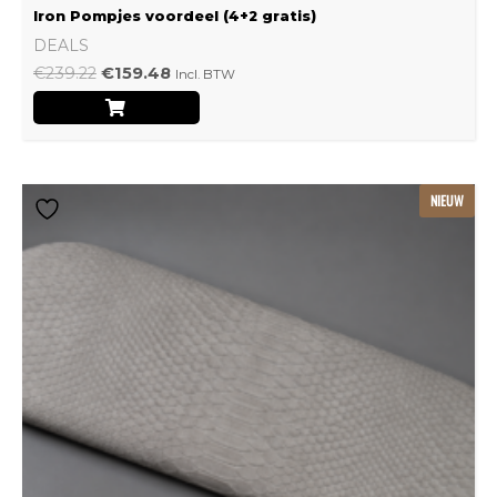
Iron Pompjes voordeel (4+2 gratis)
DEALS
€
239.22
€
159.48
Incl. BTW
Dit
NIEUW
product
heeft
meerdere
variaties.
Deze
optie
kan
gekozen