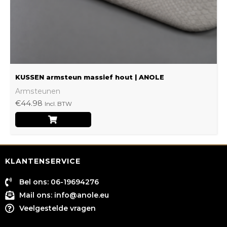
worden
op
de
productpagina
KUSSEN armsteun massief hout | ANOLE
Armsteunen
€
44.98
Incl. BTW
KLANTENSERVICE
Bel ons: 06-19694276
Mail ons:
info@anole.eu
Veelgestelde vragen