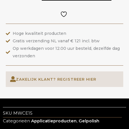
Way
Cat
Eye
|
Hoge kwaliteit producten
ANOLE
Gratis verzending NL vanaf € 121 incl. btw
aantal
Op werkdagen voor 12.00 uur besteld, dezelfde dag
verzonden
ZAKELIJK KLANT? REGISTREER HIER
SKU
MWCE15
Categorieën
Applicatieproducten
,
Gelpolish