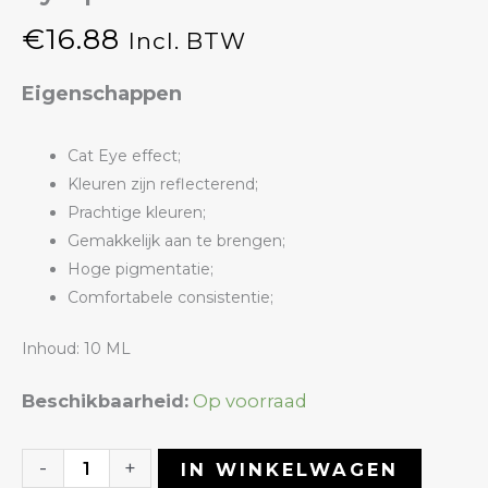
€
16.88
Incl. BTW
Eigenschappen
Cat Eye effect;
Kleuren zijn reflecterend;
Prachtige kleuren;
Gemakkelijk aan te brengen;
Hoge pigmentatie;
Comfortabele consistentie;
Inhoud: 10 ML
Gelpolish
Beschikbaarheid:
Op voorraad
15
Milky
-
+
IN WINKELWAGEN