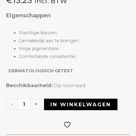
€
13.25
Incl. BTW
Eigenschappen
Prachtige kleuren;
Gemakkelijk aan te brengen;
Hoge pigmentatie;
Comfortabele consistentie;
DERMATOLOGISCH GETEST
Gelpolish
Beschikbaarheid:
Op voorraad
14
Pastel
-
+
IN WINKELWAGEN
|
ANOLE
aantal