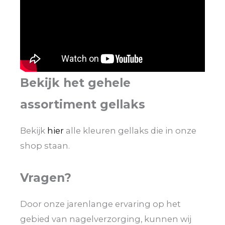
Bekijk het gehele
assortiment gellaks
Bekijk
hier
alle kleuren gellaks die in onze
shop staan.
Vragen?
Door onze jarenlange ervaring op het
gebied van nagelverzorging, kunnen wij