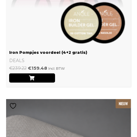
Iron Pompjes voordeel (4+2 gratis)
DEALS
€
239.22
€
159.48
Incl. BTW
Dit
NIEUW
product
heeft
meerdere