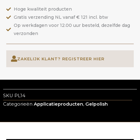
Hoge kwaliteit producten
Gratis verzending NL vanaf € 121 incl. btw
Op werkdagen voor 12.00 uur besteld, dezelfde dag
verzonden
ZAKELIJK KLANT? REGISTREER HIER
SKU
PL14
Categorieën
Applicatieproducten
,
Gelpolish