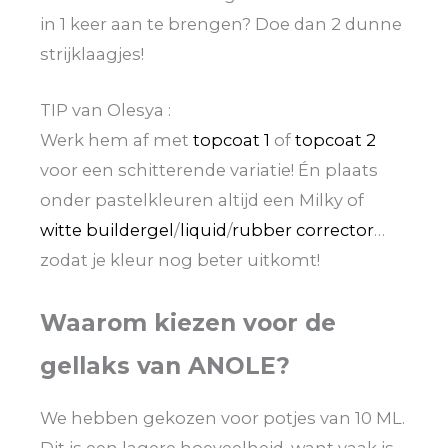
in 1 keer aan te brengen? Doe dan 2 dunne
strijklaagjes!
TIP van Olesya :
Werk hem af met
topcoat 1
of
topcoat 2
voor een schitterende variatie! Én plaats
onder pastelkleuren altijd een Milky of
witte buildergel
/
liquid
/
rubber corrector
…
zodat je kleur nog beter uitkomt!
Waarom kiezen voor de
gellaks van ANOLE?
We hebben gekozen voor potjes van 10 ML.