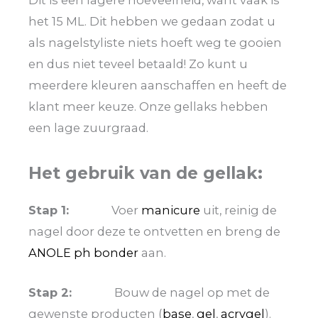
Dit is een lagere hoeveelheid, want vaak is
het 15 ML. Dit hebben we gedaan zodat u
als nagelstyliste niets hoeft weg te gooien
en dus niet teveel betaald! Zo kunt u
meerdere kleuren aanschaffen en heeft de
klant meer keuze. Onze gellaks hebben
een lage zuurgraad.
Het gebruik van de gellak:
Stap 1:
Voer
manicure
uit, reinig de
nagel door deze te ontvetten en breng de
ANOLE ph bonder
aan.
Stap 2:
Bouw de nagel op met de
gewenste producten (
base
,
gel
,
acrygel
).