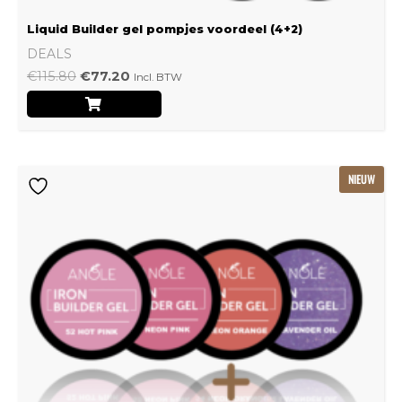
Liquid Builder gel pompjes voordeel (4+2)
DEALS
€
115.80
€
77.20
Incl. BTW
Oorspronkelijke
Huidige
NIEUW
prijs
prijs
was:
is:
€239.22.
€159.48.