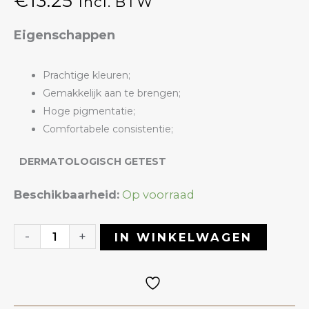
€
13.25
Incl. BTW
Eigenschappen
Prachtige kleuren;
Gemakkelijk aan te brengen;
Hoge pigmentatie;
Comfortabele consistentie;
DERMATOLOGISCH GETEST
Gelpolish
Beschikbaarheid:
Op voorraad
13
Pastel
-
+
IN WINKELWAGEN
|
ANOLE
aantal