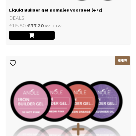
Liquid Builder gel pompjes voordeel (4+2)
DEALS
€
115.80
€
77.20
Incl. BTW
Oorspronkelijke
Huidige
NIEUW
prijs
prijs
was:
is:
€239.22.
€159.48.