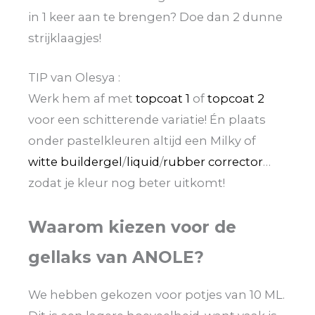
in 1 keer aan te brengen? Doe dan 2 dunne
strijklaagjes!
TIP van Olesya :
Werk hem af met
topcoat 1
of
topcoat 2
voor een schitterende variatie! Én plaats
onder pastelkleuren altijd een Milky of
witte buildergel
/
liquid
/
rubber corrector
…
zodat je kleur nog beter uitkomt!
Waarom kiezen voor de
gellaks van ANOLE?
We hebben gekozen voor potjes van 10 ML.