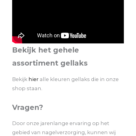
Bekijk het gehele
assortiment gellaks
Bekijk
hier
alle kleuren gellaks die in onze
shop staan.
Vragen?
Door onze jarenlange ervaring op het
gebied van nagelverzorging, kunnen wij