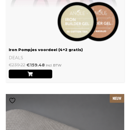
Iron Pompjes voordeel (4+2 gratis)
DEALS
€
239.22
€
159.48
Incl. BTW
Dit
NIEUW
product
heeft
meerdere