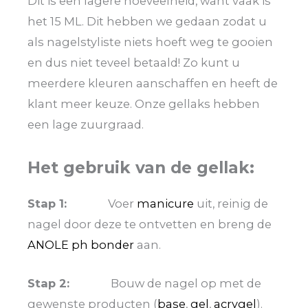
Dit is een lagere hoeveelheid, want vaak is
het 15 ML. Dit hebben we gedaan zodat u
als nagelstyliste niets hoeft weg te gooien
en dus niet teveel betaald! Zo kunt u
meerdere kleuren aanschaffen en heeft de
klant meer keuze. Onze gellaks hebben
een lage zuurgraad.
Het gebruik van de gellak:
Stap 1:
Voer
manicure
uit, reinig de
nagel door deze te ontvetten en breng de
ANOLE ph bonder
aan.
Stap 2:
Bouw de nagel op met de
gewenste producten (
base
,
gel
,
acrygel
).