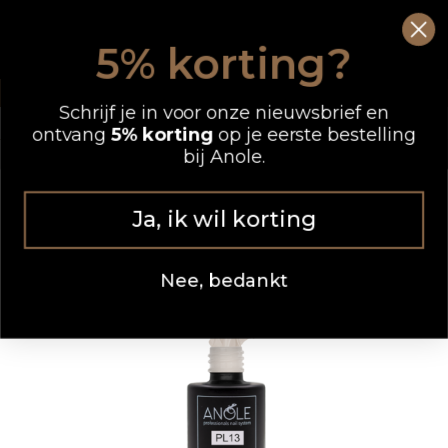
Ga
0
Wink
naar
5% korting?
de
OP WERKDAGEN VOOR 12.00 UUR BESTELD, DEZELFDE DAG VERZONDEN
inhoud
Schrijf je in voor onze nieuwsbrief en
ontvang
5% korting
op je eerste bestelling
bij Anole.
Ja, ik wil korting
Nee, bedankt