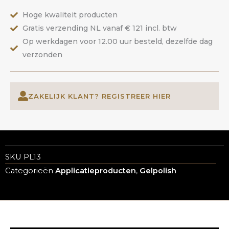
Hoge kwaliteit producten
Gratis verzending NL vanaf € 121 incl. btw
Op werkdagen voor 12.00 uur besteld, dezelfde dag
verzonden
ZAKELIJK KLANT? REGISTREER HIER
SKU
PL13
Categorieën
Applicatieproducten
,
Gelpolish