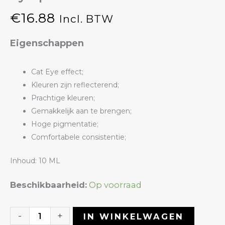
€
16.88
Incl. BTW
Eigenschappen
Cat Eye effect;
Kleuren zijn reflecterend;
Prachtige kleuren;
Gemakkelijk aan te brengen;
Hoge pigmentatie;
Comfortabele consistentie;
Inhoud: 10 ML
Gelpolish
Beschikbaarheid:
Op voorraad
11
Milky
-
+
IN WINKELWAGEN