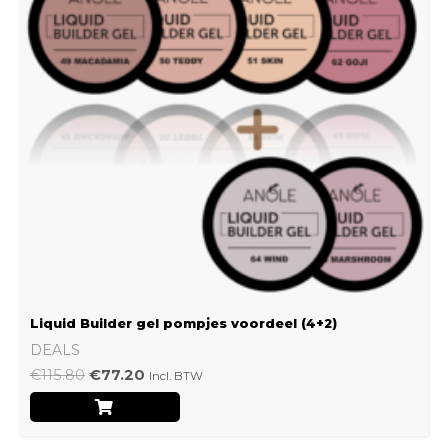
Liquid Builder gel pompjes voordeel (4+2)
DEALS
€
115.80
€
77.20
Incl. BTW