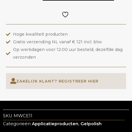
Way
Cat
Eye
|
Hoge kwaliteit producten
ANOLE
Gratis verzending NL vanaf € 121 incl. btw
aantal
Op werkdagen voor 12.00 uur besteld, dezelfde dag
verzonden
ZAKELIJK KLANT? REGISTREER HIER
SKU
MWCE11
Categorieën
Applicatieproducten
,
Gelpolish