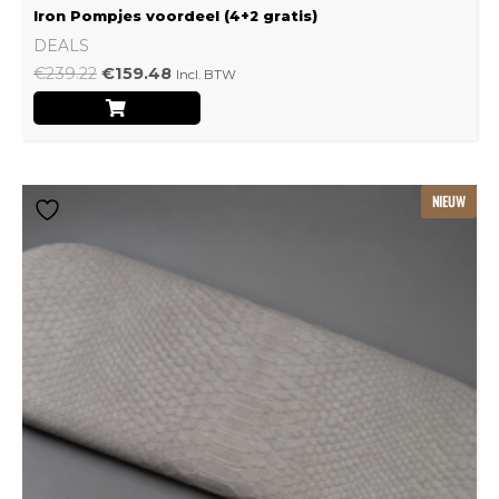
Iron Pompjes voordeel (4+2 gratis)
DEALS
€
239.22
€
159.48
Incl. BTW
Dit
NIEUW
product
heeft
meerdere
variaties.
Deze
optie
kan
gekozen