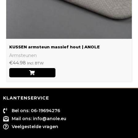
worden
op
de
productpagina
KUSSEN armsteun massief hout | ANOLE
Armsteunen
€
44.98
Incl. BTW
KLANTENSERVICE
Bel ons: 06-19694276
Mail ons:
info@anole.eu
Veelgestelde vragen