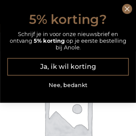
Ga
0
Wink
naar
5% korting?
de
OP WERKDAGEN VOOR 12.00 UUR BESTELD, DEZELFDE DAG VERZONDEN
inhoud
Schrijf je in voor onze nieuwsbrief en
ontvang
5% korting
op je eerste bestelling
bij Anole.
Ja, ik wil korting
Nee, bedankt