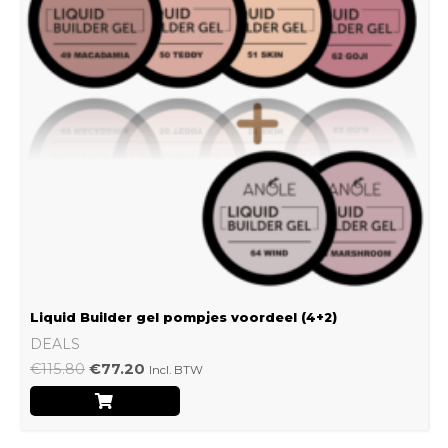
Liquid Builder gel pompjes voordeel (4+2)
DEALS
€
115.80
€
77.20
Incl. BTW