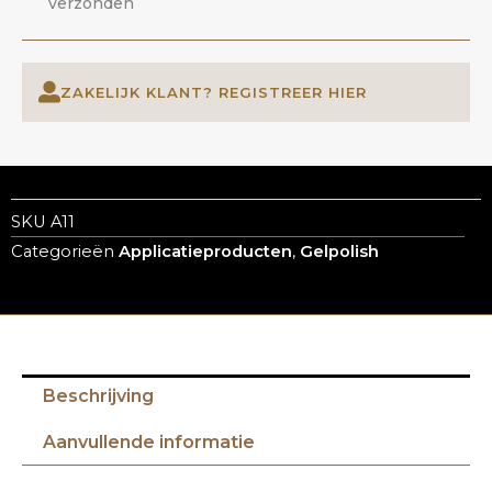
verzonden
ZAKELIJK KLANT? REGISTREER HIER
SKU
A11
Categorieën
Applicatieproducten
,
Gelpolish
Beschrijving
Aanvullende informatie