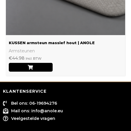
op
de
productpagina
KUSSEN armsteun massief hout | ANOLE
Armsteunen
€
44.98
Incl. BTW
KLANTENSERVICE
Bel ons: 06-19694276
Mail ons:
info@anole.eu
Veelgestelde vragen