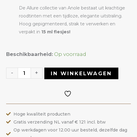
De Allure collectie van Anole bestaat uit krachtige
roodtinten met een tijdloze, elegante uitstraling.
Hoog gepigmenteerd, strak te verwerken en
verpakt in
15 ml flesjes!
Gelpolish
Beschikbaarheid:
Op voorraad
11
Allure
-
+
IN WINKELWAGEN
|
ANOLE
aantal
Hoge kwaliteit producten
Gratis verzending NL vanaf € 121 incl. btw
Op werkdagen voor 12.00 uur besteld, dezelfde dag