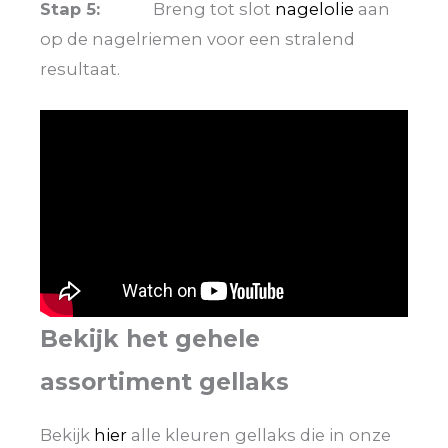
Stap 5:
Breng tot slot
nagelolie
aan
op de nagelriemen voor een stralend
resultaat.
Bekijk het gehele
assortiment gellaks
Bekijk
hier
alle kleuren gellaks die in onze