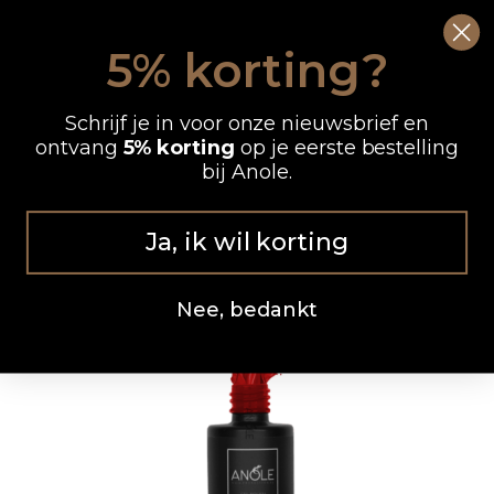
Ga
0
Wink
naar
5% korting?
de
OP WERKDAGEN VOOR 12.00 UUR BESTELD, DEZELFDE DAG VERZONDEN
inhoud
Schrijf je in voor onze nieuwsbrief en
ontvang
5% korting
op je eerste bestelling
bij Anole.
Ja, ik wil korting
Nee, bedankt