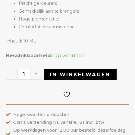
Prachtige kleuren;
Gemakkelijk aan te brengen;
Hoge pigmentatie;
Comfortabele consistentie;
Inhoud: 10 ML
Gelpolish
Beschikbaarheid:
Op voorraad
10
Summer
-
+
IN WINKELWAGEN
Spring
|
ANOLE
aantal
Hoge kwaliteit producten
Gratis verzending NL vanaf € 121 incl. btw
Op werkdagen voor 12.00 uur besteld, dezelfde dag