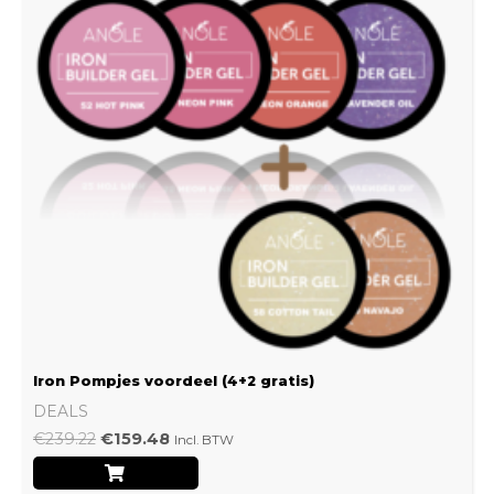
Iron Pompjes voordeel (4+2 gratis)
DEALS
€
239.22
€
159.48
Incl. BTW