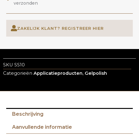
verzonden
ZAKELIJK KLANT? REGISTREER HIER
SKU
SS10
Categorieën
Applicatieproducten
,
Gelpolish
Beschrijving
Aanvullende informatie