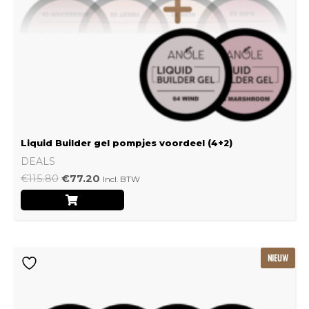
Liquid Builder gel pompjes voordeel (4+2)
DEALS
€
115.80
€
77.20
Incl. BTW
Oorspronkelijke
Huidige
NIEUW
prijs
prijs
was:
is:
€239.22.
€159.48.