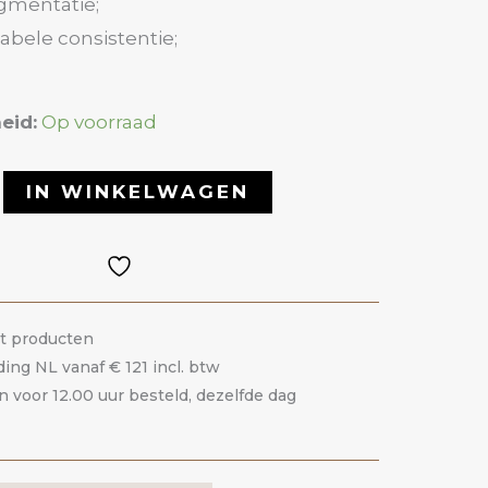
gmentatie;
bele consistentie;
eid:
Op voorraad
IN WINKELWAGEN
it producten
ding NL vanaf € 121 incl. btw
voor 12.00 uur besteld, dezelfde dag