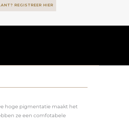
LANT? REGISTREER HIER
 De hoge pigmentatie maakt het
 hebben ze een comfotabele