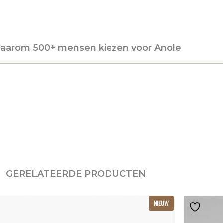
aarom 500+ mensen kiezen voor Anole
GERELATEERDE PRODUCTEN
Dit
NIEUW
product