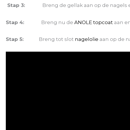
Stap 3:
Breng de gellak aan op de nagels e
Stap 4:
Breng nu de
ANOLE topcoat
aan en
Stap 5:
Breng tot slot
nagelolie
aan op de na