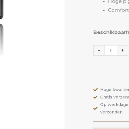
Hoge pi
Comforta
Gelpolish
Beschikbaarh
10
Delicate
-
+
|
ANOLE
aantal
Hoge kwalite
Gratis verzen
Op werkdagen 
verzonden