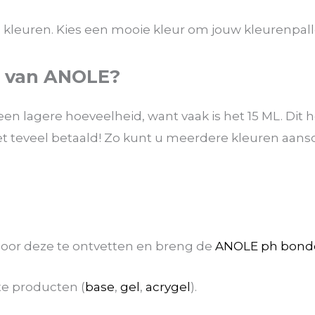
kleuren. Kies een mooie kleur om jouw kleurenpallet
s van ANOLE?
een lagere hoeveelheid, want vaak is het 15 ML. Dit
iet teveel betaald! Zo kunt u meerdere kleuren aan
 door deze te ontvetten en breng de
ANOLE ph bond
e producten (
base
,
gel
,
acrygel
).