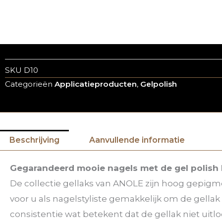
SKU
D10
Categorieën
Applicatieproducten
,
Gelpolish
Beschrijving
Aanvullende informatie
Gegarandeerd mooie nagels met de gel polish 
De collectie gellaks van ANOLE zijn hoog gepig
voor u als nagelstyliste gemakkelijk om de gell
consistentie wat betekent dat de gellak niet uitlo