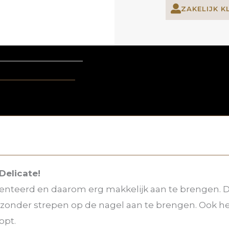
ZAKELIJK K
Delicate!
menteerd en daarom erg makkelijk aan te brengen.
ak zonder strepen op de nagel aan te brengen. Ook
opt.