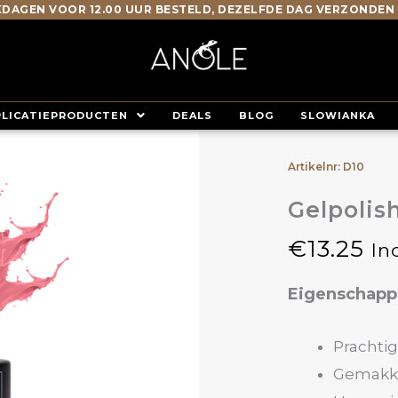
DAGEN VOOR 12.00 UUR BESTELD, DEZELFDE DAG VERZONDEN
PLICATIEPRODUCTEN
DEALS
BLOG
SLOWIANKA
Artikelnr: D10
Gelpolis
€
13.25
In
Eigenschap
Prachtig
Gemakke