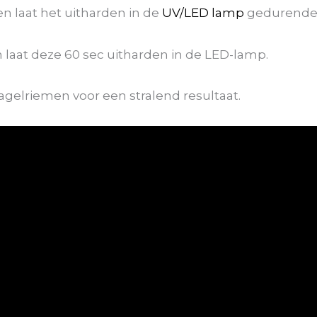
n laat het uitharden in de
UV/LED lamp
gedurende 
 laat deze 60 sec uitharden in de LED-lamp.
gelriemen voor een stralend resultaat.