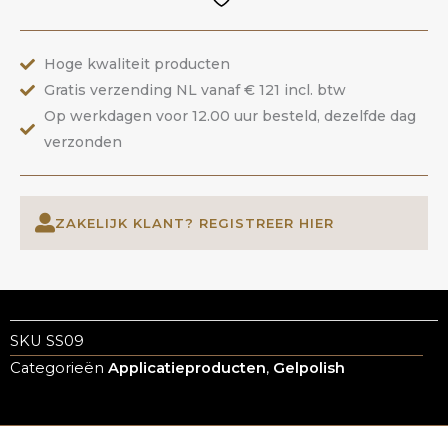
ANOLE
aantal
Hoge kwaliteit producten
Gratis verzending NL vanaf € 121 incl. btw
Op werkdagen voor 12.00 uur besteld, dezelfde dag
verzonden
ZAKELIJK KLANT? REGISTREER HIER
SKU
SS09
Categorieën
Applicatieproducten
,
Gelpolish