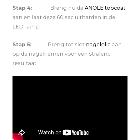
Stap 4:
Breng nu de
ANOLE topcoat
aan en laat deze 60 sec uitharden in de
LED-lamp.
Stap 5:
Breng tot slot
nagelolie
aan
op de nagelriemen voor een stralend
resultaat.