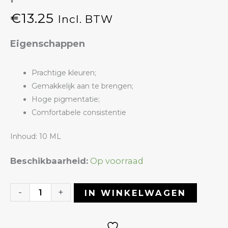
€
13.25
Incl. BTW
Eigenschappen
Prachtige kleuren;
Gemakkelijk aan te brengen;
Hoge pigmentatie;
Comfortabele consistentie
Inhoud: 10 ML
Gelpolish
Beschikbaarheid:
Op voorraad
09
Summer
-
+
IN WINKELWAGEN
Spring
|