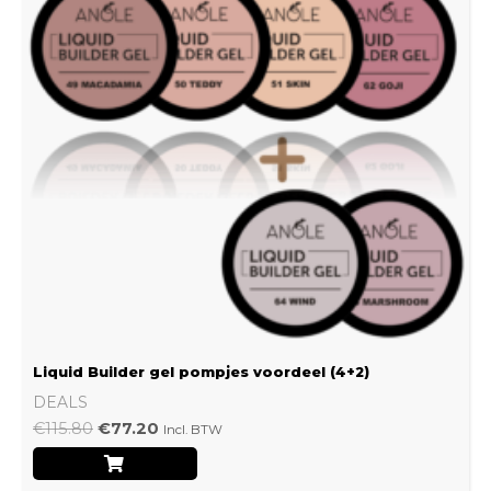
Liquid Builder gel pompjes voordeel (4+2)
DEALS
€
115.80
€
77.20
Incl. BTW