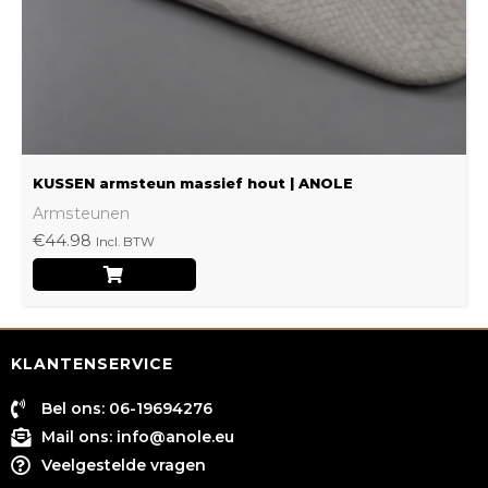
worden
op
de
productpagina
KUSSEN armsteun massief hout | ANOLE
Armsteunen
€
44.98
Incl. BTW
KLANTENSERVICE
Bel ons: 06-19694276
Mail ons:
info@anole.eu
Veelgestelde vragen