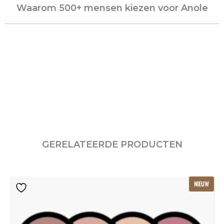
Waarom 500+ mensen kiezen voor Anole
GERELATEERDE PRODUCTEN
Oorspronkelijke
Huidige
NIEUW
prijs
prijs
was:
is:
€115.80.
€77.20.