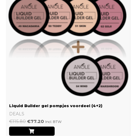
Liquid Builder gel pompjes voordeel (4+2)
DEALS
€
115.80
€
77.20
Incl. BTW