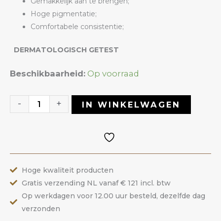
Gemakkelijk aan te brengen;
Hoge pigmentatie;
Comfortabele consistentie;
DERMATOLOGISCH GETEST
Gelpolish
Beschikbaarheid:
Op voorraad
09
Pastel
-
+
IN WINKELWAGEN
|
ANOLE
aantal
Hoge kwaliteit producten
Gratis verzending NL vanaf € 121 incl. btw
Op werkdagen voor 12.00 uur besteld, dezelfde dag
verzonden