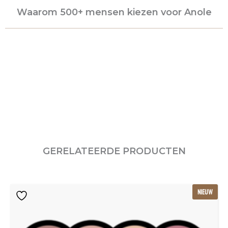
Waarom 500+ mensen kiezen voor Anole
GERELATEERDE PRODUCTEN
Oorspronkelijke
Huidige
NIEUW
prijs
prijs
was:
is:
€115.80.
€77.20.