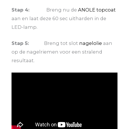
Stap 4:
Breng nu de
ANOLE topcoat
aan en laat deze 60 sec uitharden in de
LED-lamp.
Stap 5:
Breng tot slot
nagelolie
aan
op de nagelriemen voor een stralend
resultaat.