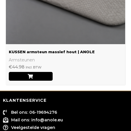
worden
op
de
productpagina
KUSSEN armsteun massief hout | ANOLE
Armsteunen
€
44.98
Incl. BTW
KLANTENSERVICE
Bel ons: 06-19694276
Mail ons:
info@anole.eu
Veelgestelde vragen