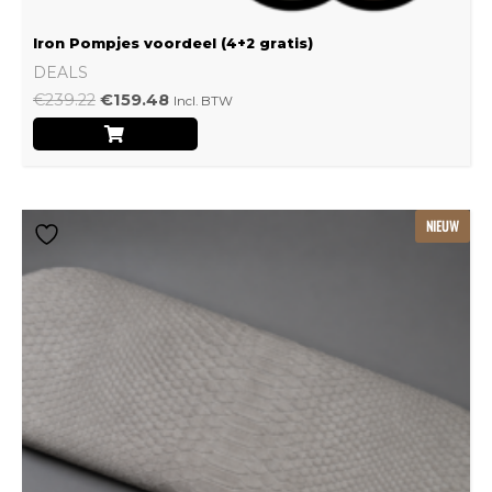
Iron Pompjes voordeel (4+2 gratis)
DEALS
€
239.22
€
159.48
Incl. BTW
Dit
NIEUW
product
heeft
meerdere
variaties.
Deze
optie
kan
gekozen