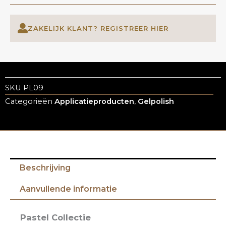
ZAKELIJK KLANT? REGISTREER HIER
SKU
PL09
Categorieën
Applicatieproducten
,
Gelpolish
Beschrijving
Aanvullende informatie
Pastel Collectie