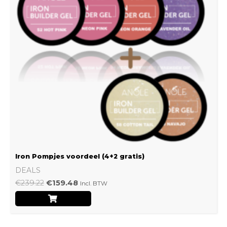
Iron Pompjes voordeel (4+2 gratis)
DEALS
€
239.22
€
159.48
Incl. BTW