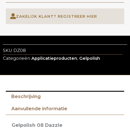
ZAKELIJK KLANT? REGISTREER HIER
SKU
DZ08
Categorieën
Applicatieproducten
,
Gelpolish
Beschrijving
Aanvullende informatie
Gelpolish 08 Dazzle