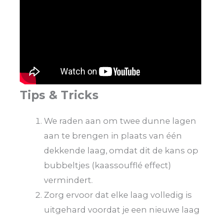
Tips & Tricks
We raden aan om twee dunne lagen
aan te brengen in plaats van één
dekkende laag, omdat dit de kans op
bubbeltjes (kaassoufflé effect)
vermindert.
Zorg ervoor dat elke laag volledig is
uitgehard voordat je een nieuwe laag