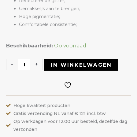
Reflecterende glitter;
Gemakkelijk aan te brengen;
Hoge pigmentatie;
Comfortabele consistentie;
Gelpolish
Beschikbaarheid:
Op voorraad
08
Dazzle
-
+
IN WINKELWAGEN
|
ANOLE
aantal
Hoge kwaliteit producten
Gratis verzending NL vanaf € 121 incl. btw
Op werkdagen voor 12.00 uur besteld, dezelfde dag
verzonden