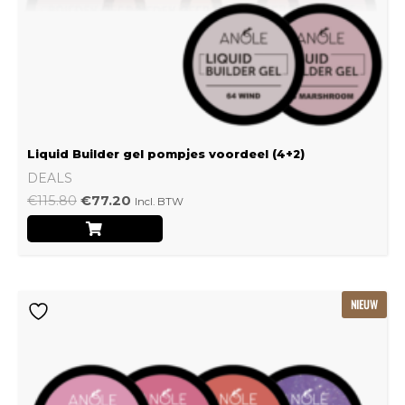
Liquid Builder gel pompjes voordeel (4+2)
DEALS
€
115.80
€
77.20
Incl. BTW
Oorspronkelijke
Huidige
NIEUW
prijs
prijs
was:
is:
€239.22.
€159.48.