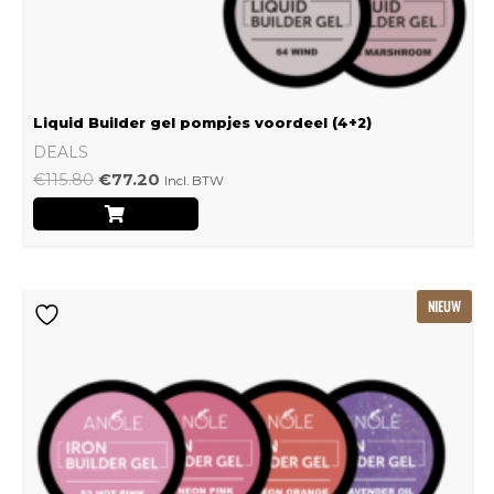
Liquid Builder gel pompjes voordeel (4+2)
DEALS
€
115.80
€
77.20
Incl. BTW
Oorspronkelijke
Huidige
NIEUW
prijs
prijs
was:
is:
€239.22.
€159.48.