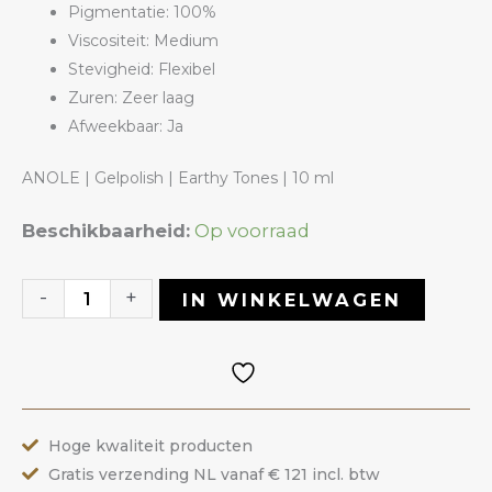
Pigmentatie: 100%
Viscositeit: Medium
Stevigheid: Flexibel
Zuren: Zeer laag
Afweekbaar: Ja
ANOLE | Gelpolish | Earthy Tones | 10 ml
Gelpolish
Beschikbaarheid:
Op voorraad
07
Earthy
-
+
IN WINKELWAGEN
Tones
|
ANOLE
aantal
Hoge kwaliteit producten
Gratis verzending NL vanaf € 121 incl. btw