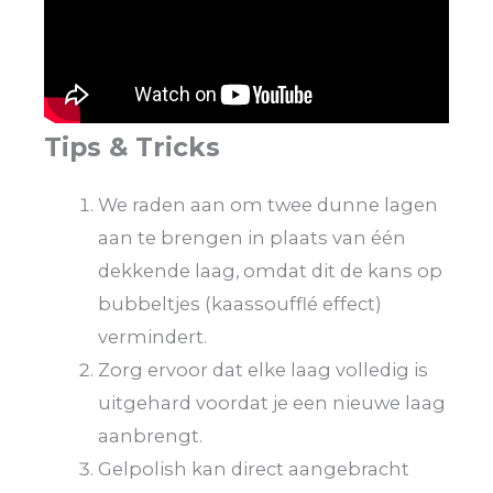
Tips & Tricks
We raden aan om twee dunne lagen
aan te brengen in plaats van één
dekkende laag, omdat dit de kans op
bubbeltjes (kaassoufflé effect)
vermindert.
Zorg ervoor dat elke laag volledig is
uitgehard voordat je een nieuwe laag
aanbrengt.
Gelpolish kan direct aangebracht