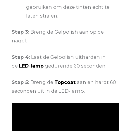
gebruiken om deze tinten echt te
laten stralen.
Stap 3:
Breng de Gelpolish aan op de
nagel.
Stap 4:
Laat de Gelpolish uitharden in
de
LED-lamp
gedurende 60 seconden.
Stap 5:
Breng de
Topcoat
aan en hardt 60
seconden uit in de LED-lamp.