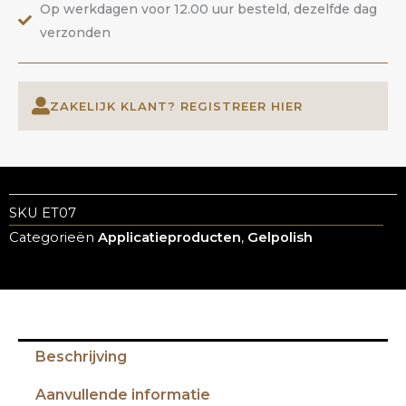
Op werkdagen voor 12.00 uur besteld, dezelfde dag
verzonden
ZAKELIJK KLANT? REGISTREER HIER
SKU
ET07
Categorieën
Applicatieproducten
,
Gelpolish
Beschrijving
Aanvullende informatie