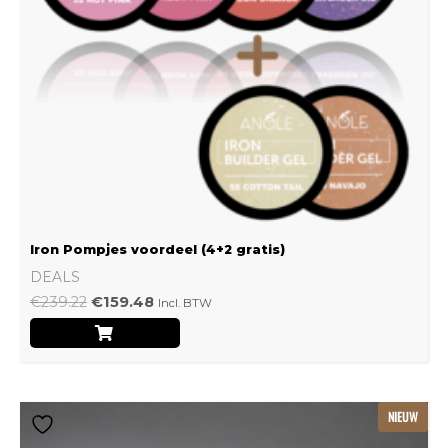
Iron Pompjes voordeel (4+2 gratis)
DEALS
€
239.22
€
159.48
Incl. BTW
Dit
NIEUW
product