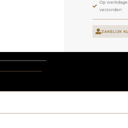
Op werkdagen 
verzonden
ZAKELIJK K