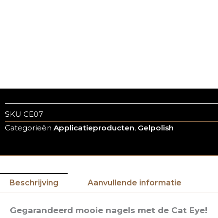
SKU
CE07
Categorieën
Applicatieproducten
,
Gelpolish
Beschrijving
Aanvullende informatie
Gegarandeerd mooie nagels met de Cat Eye!