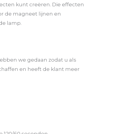
ecten kunt creëren. Die effecten
oor de magneet lijnen en
 de lamp.
 hebben we gedaan zodat u als
schaffen en heeft de klant meer
e 120/60 seconden.