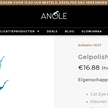
DAGEN VOOR 12.00 UUR BESTELD, DEZELFDE DAG VERZONDEN
PLICATIEPRODUCTEN
DEALS
BLOG
SLOWIANKA
Artikelnr: CE07
Gelpolis
€
16.88
In
Eigenschap
Cat Eye 
Kleuren 