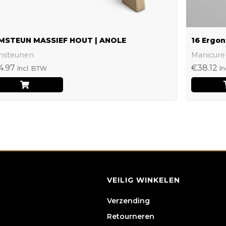
de
productpagina
MSTEUN MASSIEF HOUT | ANOLE
16 Ergon
msteunen
Manicure
4.97
€
38.12
Incl. BTW
In
VEILIG WINKELEN
Verzending
Retourneren