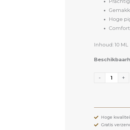
Prachtig
Gemakke
Hoge pi
Comforta
Inhoud: 10 ML
Gelpolish
Beschikbaarh
07
Cat
-
+
Eye
|
ANOLE
aantal
Hoge kwalite
Gratis verzen