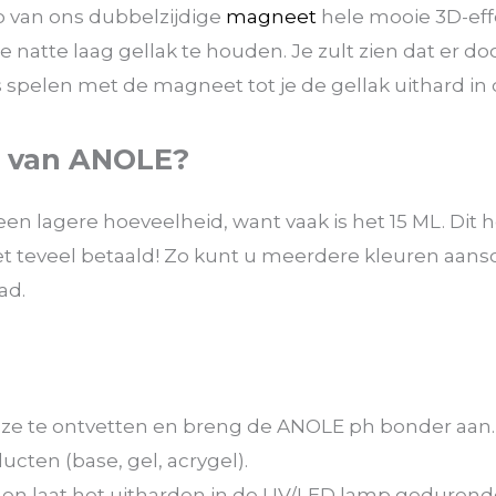
p van ons dubbelzijdige
magneet
hele mooie 3D-eff
 natte laag gellak te houden. Je zult zien dat er d
s spelen met de magneet tot je de gellak uithard in
s van ANOLE?
een lagere hoeveelheid, want vaak is het 15 ML. Dit
iet teveel betaald! Zo kunt u meerdere kleuren aan
ad.
deze te ontvetten en breng de ANOLE ph bonder aan.
ten (base, gel, acrygel).
s en laat het uitharden in de UV/LED lamp gedurend