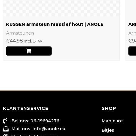
de
productpagina
KUSSEN armsteun massief hout | ANOLE
AR
Armsteunen
Ar
€
44.98
€
9
Incl. BTW
KLANTENSERVICE
SHOP
Bel ons: 06-19694276
Manicure
Mail ons:
info@anole.eu
Bitjes