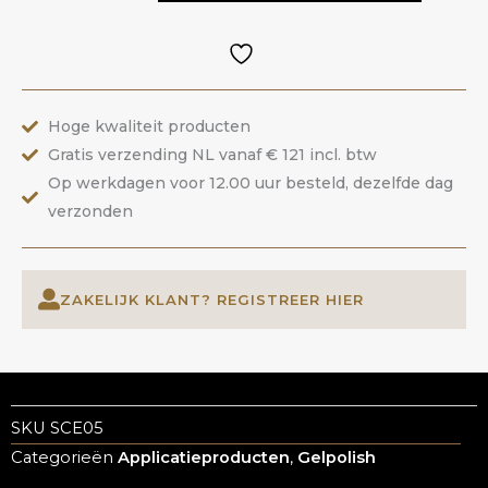
Cat
Eye
|
ANOLE
Hoge kwaliteit producten
aantal
Gratis verzending NL vanaf € 121 incl. btw
Op werkdagen voor 12.00 uur besteld, dezelfde dag
verzonden
ZAKELIJK KLANT? REGISTREER HIER
SKU
SCE05
Categorieën
Applicatieproducten
,
Gelpolish