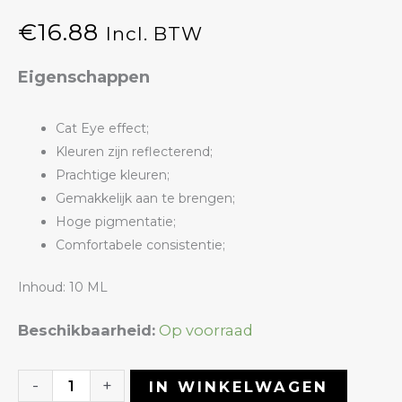
€
16.88
Incl. BTW
Eigenschappen
Cat Eye effect;
Kleuren zijn reflecterend;
Prachtige kleuren;
Gemakkelijk aan te brengen;
Hoge pigmentatie;
Comfortabele consistentie;
Inhoud: 10 ML
Gelpolish
Beschikbaarheid:
Op voorraad
05
Starry
-
+
IN WINKELWAGEN