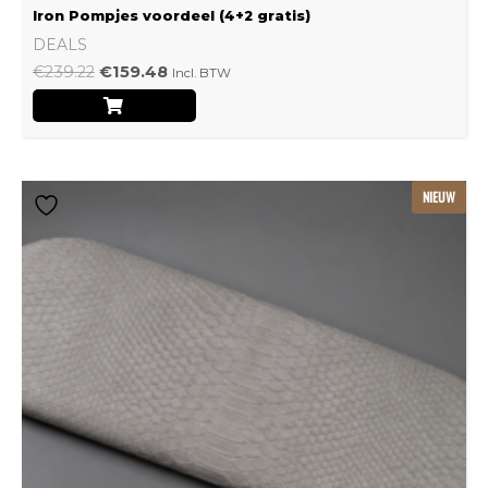
Iron Pompjes voordeel (4+2 gratis)
DEALS
€
239.22
€
159.48
Incl. BTW
Dit
NIEUW
product
heeft
meerdere
variaties.
Deze
optie
kan
gekozen