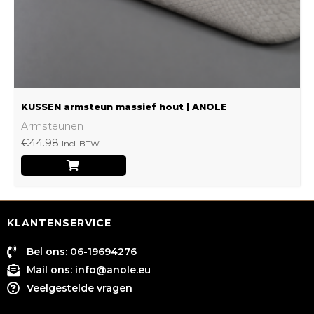
worden
op
de
productpagina
KUSSEN armsteun massief hout | ANOLE
Armsteunen
€
44.98
Incl. BTW
KLANTENSERVICE
Bel ons: 06-19694276
Mail ons:
info@anole.eu
Veelgestelde vragen