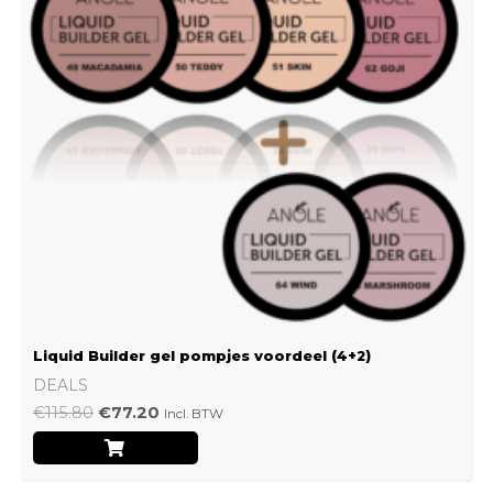
Liquid Builder gel pompjes voordeel (4+2)
DEALS
€
115.80
€
77.20
Incl. BTW