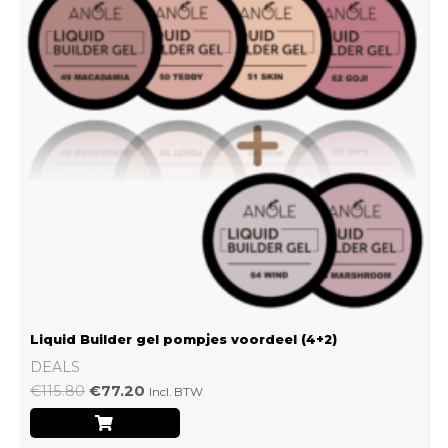
Liquid Builder gel pompjes voordeel (4+2)
DEALS
€
115.80
€
77.20
Incl. BTW