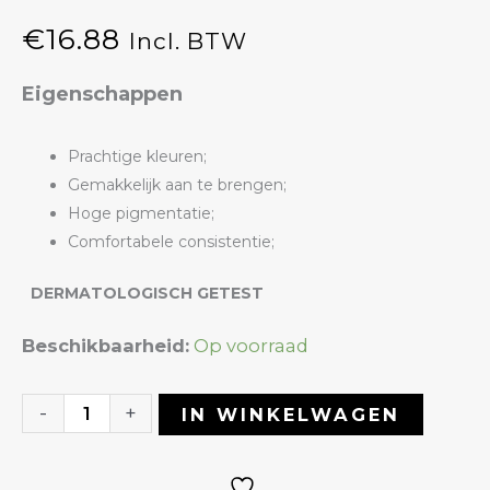
€
16.88
Incl. BTW
Eigenschappen
Prachtige kleuren;
Gemakkelijk aan te brengen;
Hoge pigmentatie;
Comfortabele consistentie;
DERMATOLOGISCH GETEST
Gelpolish
Beschikbaarheid:
Op voorraad
04
Night
-
+
IN WINKELWAGEN
Stars
|