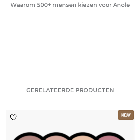
Waarom 500+ mensen kiezen voor Anole
GERELATEERDE PRODUCTEN
Oorspronkelijke
Huidige
NIEUW
prijs
prijs
was:
is:
€115.80.
€77.20.