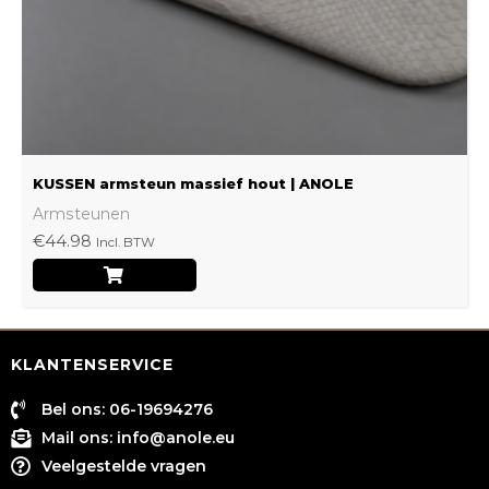
worden
op
de
productpagina
KUSSEN armsteun massief hout | ANOLE
Armsteunen
€
44.98
Incl. BTW
KLANTENSERVICE
Bel ons: 06-19694276
Mail ons:
info@anole.eu
Veelgestelde vragen