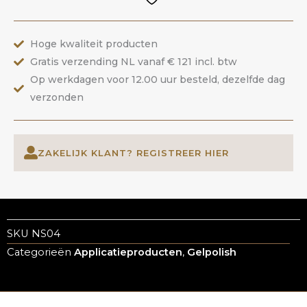
ANOLE
aantal
Hoge kwaliteit producten
Gratis verzending NL vanaf € 121 incl. btw
Op werkdagen voor 12.00 uur besteld, dezelfde dag
verzonden
ZAKELIJK KLANT? REGISTREER HIER
SKU
NS04
Categorieën
Applicatieproducten
,
Gelpolish