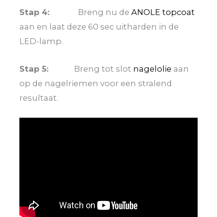
Stap 4:
Breng nu de
ANOLE topcoat
aan en laat deze 60 sec uitharden in de
LED-lamp.
Stap 5:
Breng tot slot
nagelolie
aan
op de nagelriemen voor een stralend
resultaat.