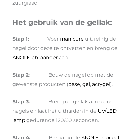
zuurgraad.
Het gebruik van de gellak:
Stap 1:
Voer
manicure
uit, reinig de
nagel door deze te ontvetten en breng de
ANOLE ph bonder
aan.
Stap 2:
Bouw de nagel op met de
gewenste producten (
base
,
gel
,
acrygel
).
Stap 3:
Breng de gellak aan op de
nagels en laat het uitharden in de
UV/LED
lamp
gedurende 120/60 seconden.
Stap 4:
Breng nu de
ANOLE topcoat