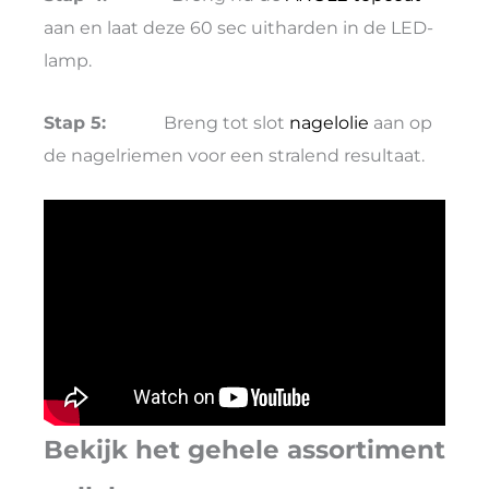
aan en laat deze 60 sec uitharden in de LED-
lamp.
Stap 5:
Breng tot slot
nagelolie
aan op
de nagelriemen voor een stralend resultaat.
Bekijk het gehele assortiment