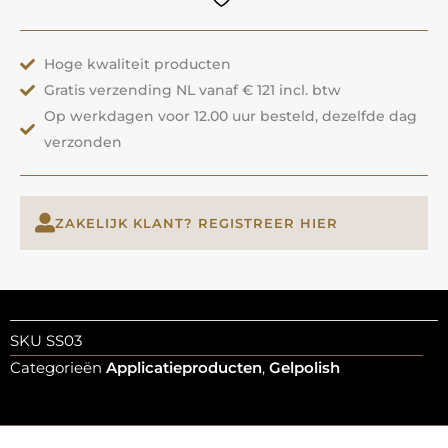
ANOLE
aantal
Hoge kwaliteit producten
Gratis verzending NL vanaf € 121 incl. btw
Op werkdagen voor 12.00 uur besteld, dezelfde dag
verzonden
ZAKELIJK KLANT? REGISTREER HIER
SKU
SS03
Categorieën
Applicatieproducten
,
Gelpolish