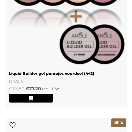
Liquid Builder gel pompjes voordeel (4+2)
DEALS
€
115.80
€
77.20
Incl. BTW
Oorspronkelijke
Huidige
NIEUW
prijs
prijs
was:
is: