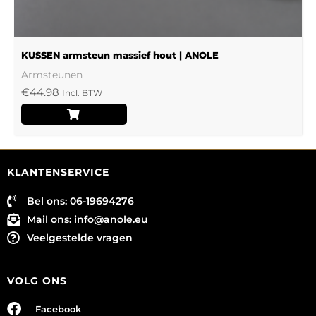
productpagina
KUSSEN armsteun massief hout | ANOLE
Armsteunen
€
44.98
Incl. BTW
KLANTENSERVICE
Bel ons: 06-19694276
Mail ons:
info@anole.eu
Veelgestelde vragen
VOLG ONS
Facebook