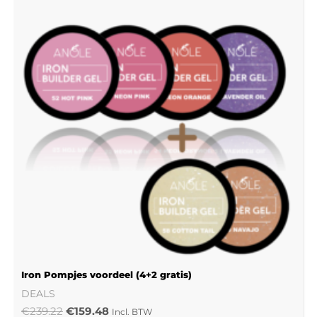
€239.22.
€159.48.
Iron Pompjes voordeel (4+2 gratis)
DEALS
€
239.22
€
159.48
Incl. BTW