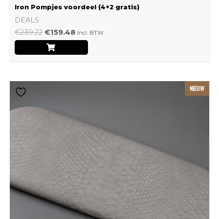
Iron Pompjes voordeel (4+2 gratis)
DEALS
€
239.22
€
159.48
Incl. BTW
Dit
NIEUW
product
heeft
meerdere
variaties.
Deze
optie
kan
gekozen