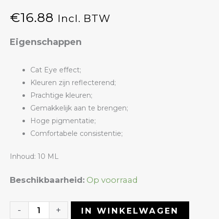
€
16.88
Incl. BTW
Eigenschappen
Cat Eye effect;
Kleuren zijn reflecterend;
Prachtige kleuren;
Gemakkelijk aan te brengen;
Hoge pigmentatie;
Comfortabele consistentie;
Inhoud: 10 ML
Gelpolish
Beschikbaarheid:
Op voorraad
03
Starry
-
+
IN WINKELWAGEN