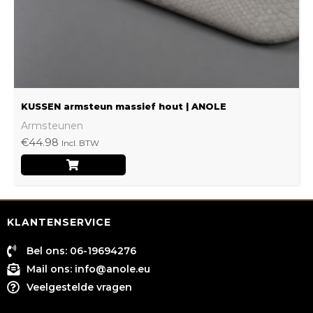
worden
op
de
productpagina
KUSSEN armsteun massief hout | ANOLE
Armsteunen
€
44.98
Incl. BTW
KLANTENSERVICE
Bel ons: 06-19694276
Mail ons:
info@anole.eu
Veelgestelde vragen