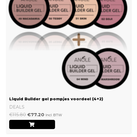
Liquid Builder gel pompjes voordeel (4+2)
DEALS
€
115.80
€
77.20
Incl. BTW