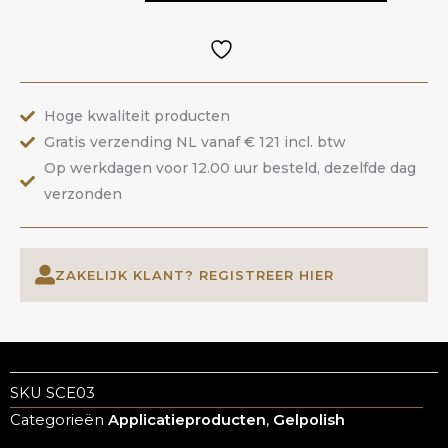
Cat
Eye
|
ANOLE
Hoge kwaliteit producten
aantal
Gratis verzending NL vanaf € 121 incl. btw
Op werkdagen voor 12.00 uur besteld, dezelfde dag
verzonden
ZAKELIJK KLANT? REGISTREER HIER
SKU
SCE03
Categorieën
Applicatieproducten
,
Gelpolish