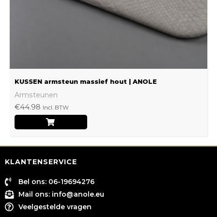
worden
op
de
productpagina
KUSSEN armsteun massief hout | ANOLE
Armsteunen
€
44.98
Incl. BTW
KLANTENSERVICE
Bel ons: 06-19694276
Mail ons:
info@anole.eu
Veelgestelde vragen