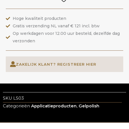
ANOLE
aantal
Hoge kwaliteit producten
Gratis verzending NL vanaf € 121 incl. btw
Op werkdagen voor 12.00 uur besteld, dezelfde dag
verzonden
ZAKELIJK KLANT? REGISTREER HIER
SKU
LS03
Categorieën
Applicatieproducten
,
Gelpolish