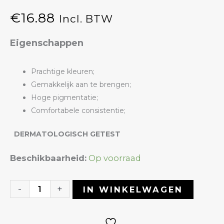
€
16.88
Incl. BTW
Eigenschappen
Prachtige kleuren;
Gemakkelijk aan te brengen;
Hoge pigmentatie;
Comfortabele consistentie;
DERMATOLOGISCH GETEST
Gelpolish
Beschikbaarheid:
Op voorraad
03
Let's
-
+
IN WINKELWAGEN
Shine
|