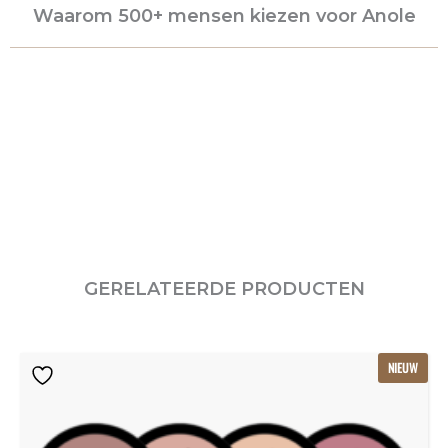
Waarom 500+ mensen kiezen voor Anole
GERELATEERDE PRODUCTEN
Oorspronkelijke
Huidige
NIEUW
prijs
prijs
was:
is:
€115.80.
€77.20.