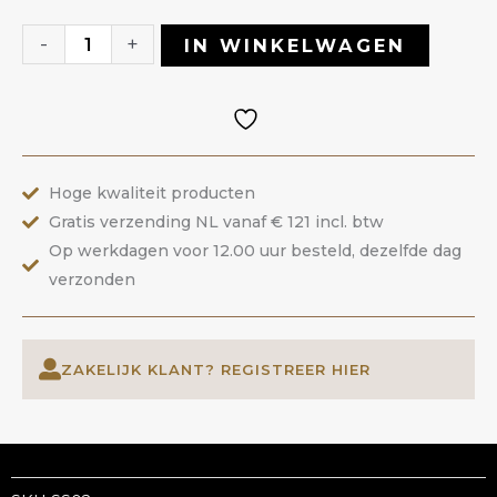
02
Summer
-
+
IN WINKELWAGEN
Spring
|
ANOLE
aantal
Hoge kwaliteit producten
Gratis verzending NL vanaf € 121 incl. btw
Op werkdagen voor 12.00 uur besteld, dezelfde dag
verzonden
ZAKELIJK KLANT? REGISTREER HIER