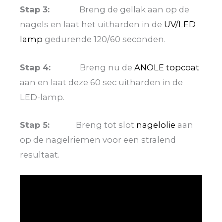
Stap 3:
Breng de gellak aan op de
nagels en laat het uitharden in de
UV/LED
lamp
gedurende 120/60 seconden.
Stap 4:
Breng nu de
ANOLE topcoat
aan en laat deze 60 sec uitharden in de
LED-lamp.
Stap 5:
Breng tot slot
nagelolie
aan
op de nagelriemen voor een stralend
resultaat.