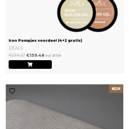
Iron Pompjes voordeel (4+2 gratis)
DEALS
€
239.22
€
159.48
Incl. BTW
Dit
NIEUW
product
heeft
meerdere
variaties.