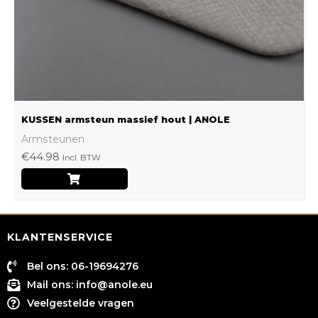
worden
op
de
productpagina
KUSSEN armsteun massief hout | ANOLE
Armsteunen
€
44.98
Incl. BTW
KLANTENSERVICE
Bel ons: 06-19694276
Mail ons:
info@anole.eu
Veelgestelde vragen