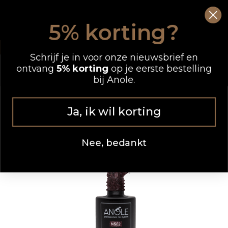
Ga
0
Wink
naar
5% korting?
de
OP WERKDAGEN VOOR 12.00 UUR BESTELD, DEZELFDE DAG VERZONDEN
inhoud
Schrijf je in voor onze nieuwsbrief en
ontvang
5% korting
op je eerste bestelling
bij Anole.
Ja, ik wil korting
Nee, bedankt