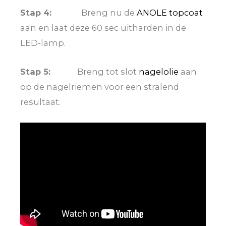
Stap 4:
Breng nu de
ANOLE topcoat
aan en laat deze 60 sec uitharden in de
LED-lamp.
Stap 5:
Breng tot slot
nagelolie
aan
op de nagelriemen voor een stralend
resultaat.