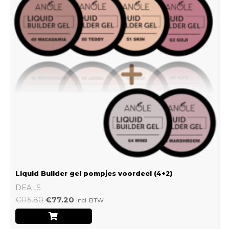
Liquid Builder gel pompjes voordeel (4+2)
DEALS
€
115.80
€
77.20
Incl. BTW