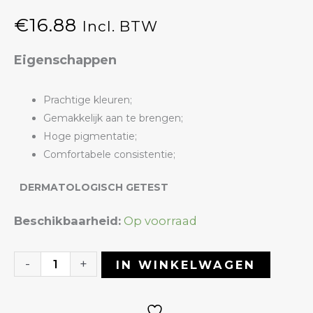
€
16.88
Incl. BTW
Eigenschappen
Prachtige kleuren;
Gemakkelijk aan te brengen;
Hoge pigmentatie;
Comfortabele consistentie;
DERMATOLOGISCH GETEST
Gelpolish
Beschikbaarheid:
Op voorraad
02
Night
-
+
IN WINKELWAGEN
Stars
|