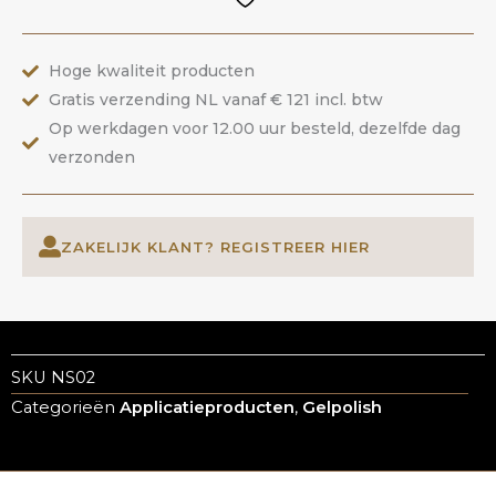
ANOLE
aantal
Hoge kwaliteit producten
Gratis verzending NL vanaf € 121 incl. btw
Op werkdagen voor 12.00 uur besteld, dezelfde dag
verzonden
ZAKELIJK KLANT? REGISTREER HIER
SKU
NS02
Categorieën
Applicatieproducten
,
Gelpolish