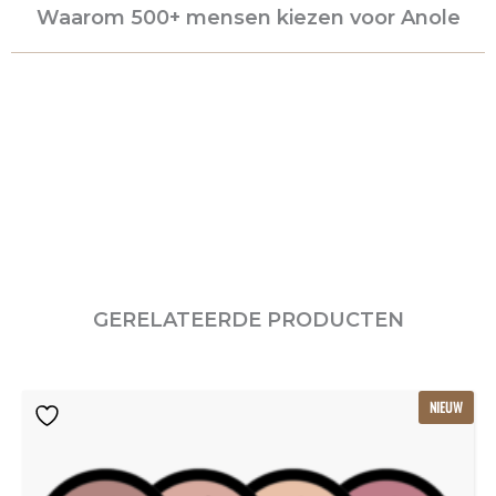
Waarom 500+ mensen kiezen voor Anole
GERELATEERDE PRODUCTEN
Oorspronkelijke
Huidige
NIEUW
prijs
prijs
was:
is:
€115.80.
€77.20.