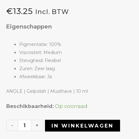
€
13.25
Incl. BTW
Eigenschappen
Pigmentatie: 100%
Viscositeit: Medium
Stevigheid: Flexibel
Zuren: Zeer laag
Afweekbaar: Ja
ANOLE | Gelpolish | Musthave | 10 ml
Gelpolish
Beschikbaarheid:
Op voorraad
02
Musthave
-
+
IN WINKELWAGEN
|