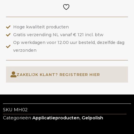
ANOLE
aantal
Hoge kwaliteit producten
Gratis verzending NL vanaf € 121 incl. btw
Op werkdagen voor 12.00 uur besteld, dezelfde dag
verzonden
ZAKELIJK KLANT? REGISTREER HIER
SKU
MH02
Categorieën
Applicatieproducten
,
Gelpolish