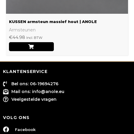
productpagina
KUSSEN armsteun massief hout | ANOLE
Armsteunen
€
44.98
Incl. BTW
KLANTENSERVICE
Bel ons: 06-19694276
Mail ons:
info@anole.eu
Veelgestelde vragen
VOLG ONS
Facebook