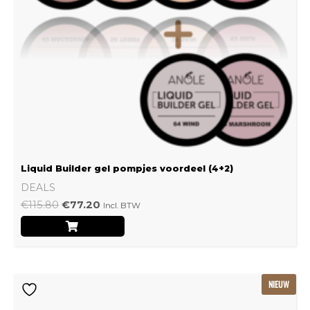
Liquid Builder gel pompjes voordeel (4+2)
DEALS
€
115.80
€
77.20
Incl. BTW
Oorspronkelijke
Huidige
NIEUW
prijs
prijs
was:
is: