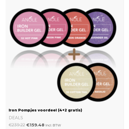
€239.22.
€159.48.
Iron Pompjes voordeel (4+2 gratis)
DEALS
€
239.22
€
159.48
Incl. BTW