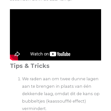
Tips & Tricks
We raden aan om twee dunne lagen
aan te brengen in plaats van één
dekkende laag, omdat dit de kans op
bubbeltjes (kaassoufflé effect)
vermindert.