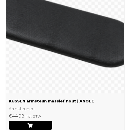
meerdere
variaties.
Deze
optie
kan
gekozen
worden
op
de
productpagina
KUSSEN armsteun massief hout | ANOLE
Armsteunen
€
44.98
Incl. BTW