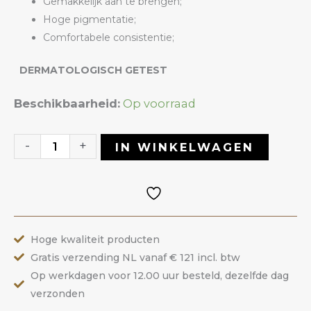
Gemakkelijk aan te brengen;
Hoge pigmentatie;
Comfortabele consistentie;
DERMATOLOGISCH GETEST
Gelpolish
Beschikbaarheid:
Op voorraad
01
Pastel
-
+
IN WINKELWAGEN
|
ANOLE
aantal
Hoge kwaliteit producten
Gratis verzending NL vanaf € 121 incl. btw
Op werkdagen voor 12.00 uur besteld, dezelfde dag
verzonden