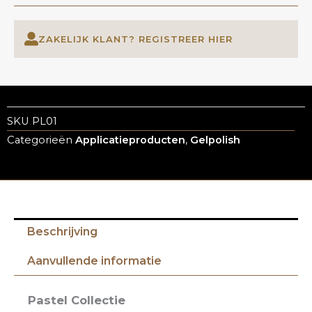
ZAKELIJK KLANT? REGISTREER HIER
SKU
PL01
Categorieën
Applicatieproducten
,
Gelpolish
Beschrijving
Aanvullende informatie
Pastel Collectie