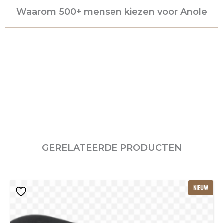
Waarom 500+ mensen kiezen voor Anole
GERELATEERDE PRODUCTEN
Dit
NIEUW
product
heeft