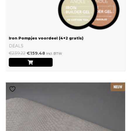
Iron Pompjes voordeel (4+2 gratis)
DEALS
€
239.22
€
159.48
Incl. BTW
Dit
NIEUW
product
heeft
meerdere
variaties.
Deze