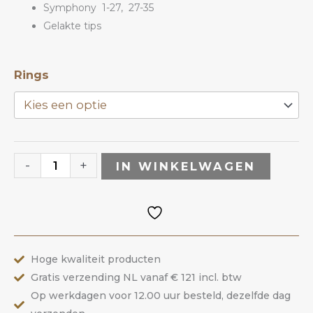
tot
Symphony 1-27, 27-35
Gelakte tips
€5.88
Gelakte
Rings
Tips
Symphony
|
ANOLE
-
+
IN WINKELWAGEN
aantal
Hoge kwaliteit producten
Gratis verzending NL vanaf € 121 incl. btw
Op werkdagen voor 12.00 uur besteld, dezelfde dag