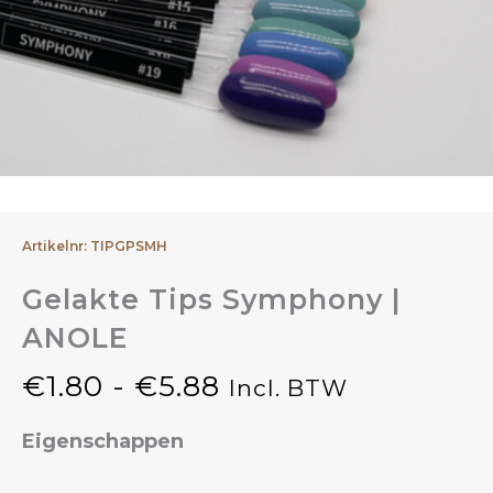
Artikelnr: TIPGPSMH
Gelakte Tips Symphony |
ANOLE
€
1.80
-
€
5.88
Incl. BTW
Prijsklasse:
Eigenschappen
€1.80