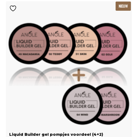
Oorspronkelijke
Huidige
NIEUW
prijs
prijs
was:
is:
€115.80.
€77.20.
Liquid Builder gel pompjes voordeel (4+2)