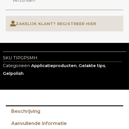
verzonden
ZAKELIJK KLANT? REGISTREER HIER
SKU
TIPGPSMH
Categorieën
Applicatieproducten
,
Gelakte tips
,
Gelpolish
Beschrijving
Aanvullende informatie