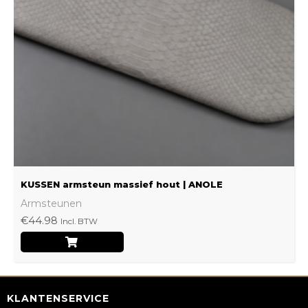
optie
kan
gekozen
worden
op
de
productpagina
KUSSEN armsteun massief hout | ANOLE
Armsteunen
€
44.98
Incl. BTW
KLANTENSERVICE