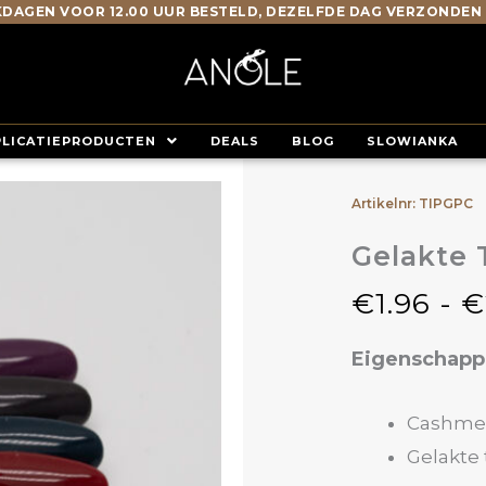
DAGEN VOOR 12.00 UUR BESTELD, DEZELFDE DAG VERZONDEN
PLICATIEPRODUCTEN
DEALS
BLOG
SLOWIANKA
Artikelnr: TIPGPC
Gelakte 
€
1.96
-
€
Eigenschap
Cashmere 
Gelakte 