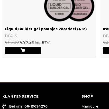
Liquid Builder gel pompjes voordeel (4+2)
Iro
DEALS
DE
€
115.80
€
77.20
€
2
Incl. BTW
KLANTENSERVICE
SHOP
Bel ons: 06-19694276
Manicure