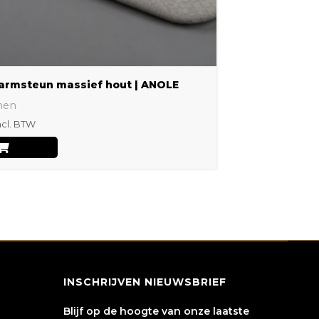
worden
op
de
productpagina
armsteun massief hout | ANOLE
nen
ncl. BTW
INSCHRIJVEN NIEUWSBRIEF
Blijf op de hoogte van onze laatste