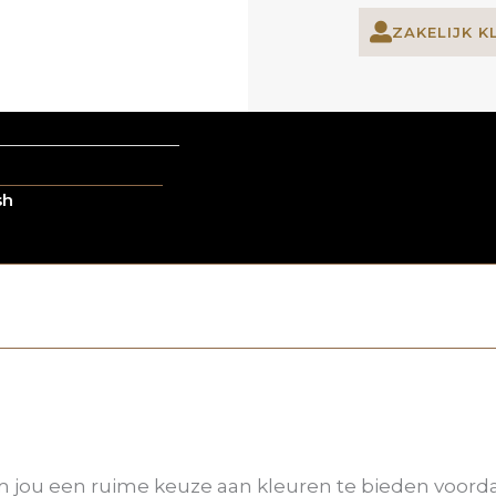
ZAKELIJK K
sh
 jou een ruime keuze aan kleuren te bieden voordat 