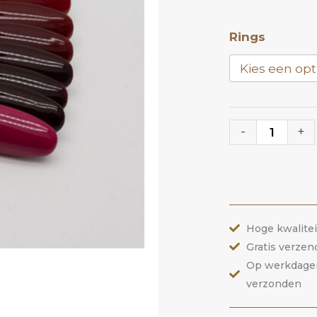
Gelakte
Rings
Tips
Cashmere
|
ANOLE
-
+
aantal
Hoge kwalite
Gratis verzen
Op werkdagen 
verzonden