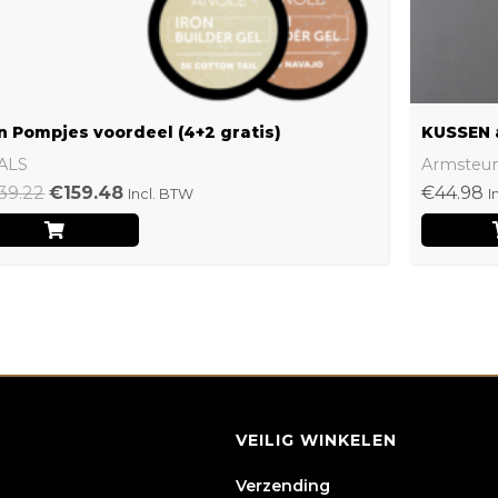
n Pompjes voordeel (4+2 gratis)
KUSSEN 
ALS
Armsteu
39.22
€
159.48
€
44.98
Incl. BTW
I
VEILIG WINKELEN
Verzending