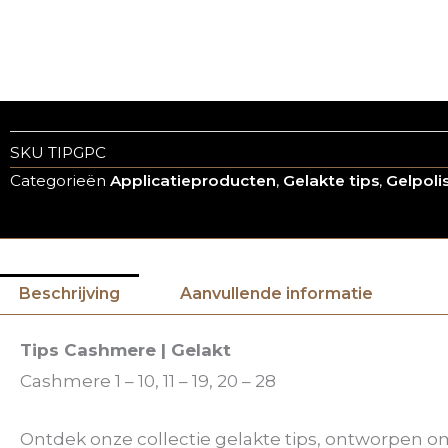
SKU
TIPGPC
Categorieën
Applicatieproducten
,
Gelakte tips
,
Gelpoli
Beschrijving
Aanvullende informatie
Tips Cashmere | Gelakt
Cashmere 1 – 10, 11 – 19, 20 – 28
Ontdek onze collectie gelakte tips, ontworpen om