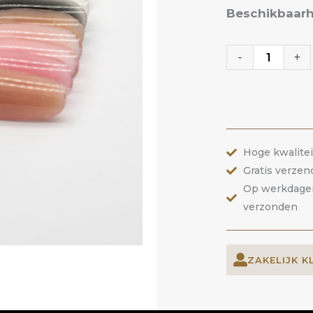
Gelakte
Beschikbaarh
Tips
ACRYGEL
-
+
|
ANOLE
aantal
Hoge kwalite
Gratis verzen
Op werkdagen 
verzonden
ZAKELIJK K