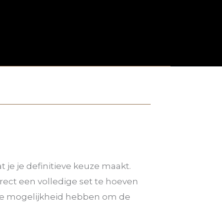
je je definitieve keuze maakt.
irect een volledige set te hoeven
 de mogelijkheid hebben om de