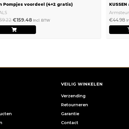
n Pompjes voordeel (4+2 gratis)
KUSSEN 
ALS
Armsteu
39.22
€
159.48
€
44.98
Incl. BTW
I
VEILIG WINKELEN
Verzending
Retourneren
ducten
Garantie
n
Contact