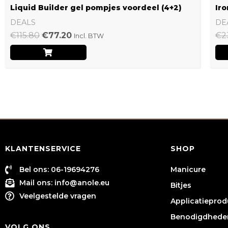
Liquid Builder gel pompjes voordeel (4+2)
Iro
DEALS
DE
€
115.80
€
77.20
€
2
Incl. BTW
KLANTENSERVICE
SHOP
Bel ons: 06-19694276
Manicure
Mail ons:
info@anole.eu
Bitjes
Veelgestelde vragen
Applicatiepro
Benodigdhede
VOLG ONS