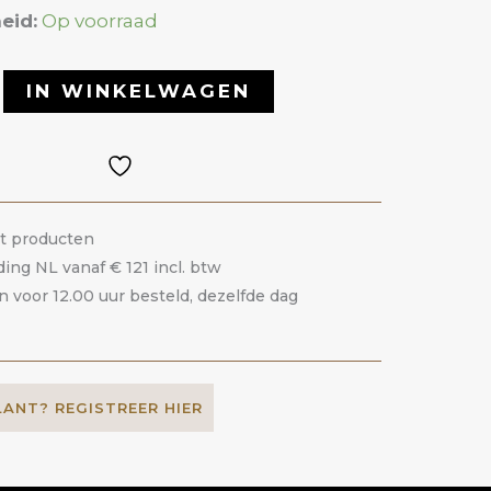
eid:
Op voorraad
IN WINKELWAGEN
it producten
ding NL vanaf € 121 incl. btw
voor 12.00 uur besteld, dezelfde dag
LANT? REGISTREER HIER