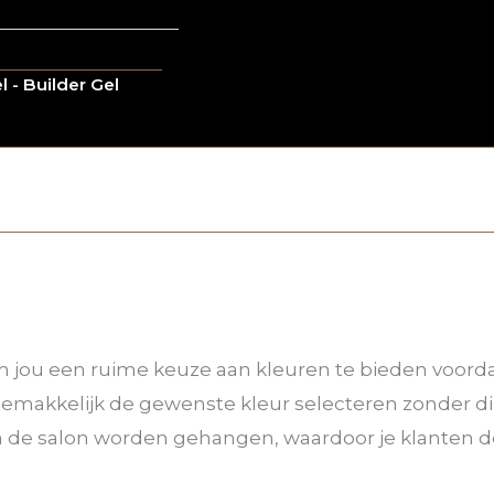
 - Builder Gel
 jou een ruime keuze aan kleuren te bieden voordat 
e gemakkelijk de gewenste kleur selecteren zonder d
in de salon worden gehangen, waardoor je klanten