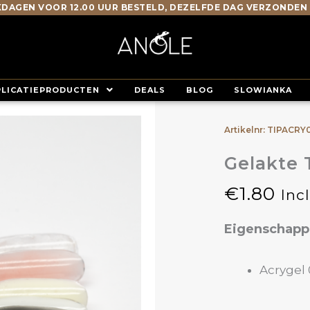
DAGEN VOOR 12.00 UUR BESTELD, DEZELFDE DAG VERZONDEN
PLICATIEPRODUCTEN
DEALS
BLOG
SLOWIANKA
Artikelnr: TIPACRY
Gelakte 
€
1.80
Inc
Eigenschap
Acrygel 0