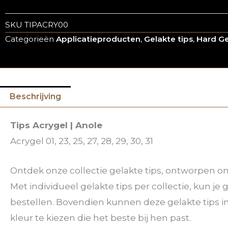
SKU
TIPACRY00
Categorieën
Applicatieproducten
,
Gelakte tips
,
Hard Gel
Beschrijving
Tips Acrygel | Anole
Acrygel 01, 23, 25, 27, 28, 29, 30, 31
Ontdek onze collectie gelakte tips, ontworpen om
Met individueel gelakte tips per collectie, kun j
bestellen. Bovendien kunnen deze gelakte tips 
kleur te kiezen die het beste bij hen past.