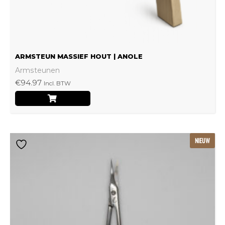
de
productpagina
ARMSTEUN MASSIEF HOUT | ANOLE
Armsteunen
€
94.97
Incl. BTW
NIEUW