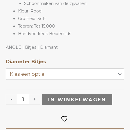
Schoonmaken van de zijwallen
Kleur: Rood
Grofheid: Soft
Toeren: Tot 15.000
Handvoorkeur: Beiderzijds
ANOLE | Bitjes | Diamant
Diamant
Diameter Bitjes
Bitje
DVR
|
ANOLE
-
+
IN WINKELWAGEN
aantal