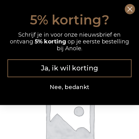
Ga
0
Wink
naar
5% korting?
de
OP WERKDAGEN VOOR 12.00 UUR BESTELD, DEZELFDE DAG VERZONDEN
inhoud
Schrijf je in voor onze nieuwsbrief en
ontvang
5% korting
op je eerste bestelling
bij Anole.
Ja, ik wil korting
Nee, bedankt