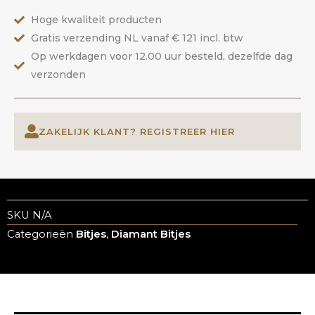
Hoge kwaliteit producten
Gratis verzending NL vanaf € 121 incl. btw
Op werkdagen voor 12.00 uur besteld, dezelfde dag
verzonden
ZAKELIJK KLANT? REGISTREER HIER
SKU
N/A
Categorieën
Bitjes
,
Diamant Bitjes