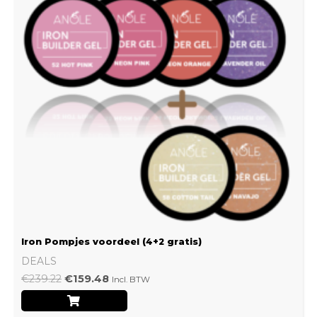
Iron Pompjes voordeel (4+2 gratis)
DEALS
€
239.22
€
159.48
Incl. BTW