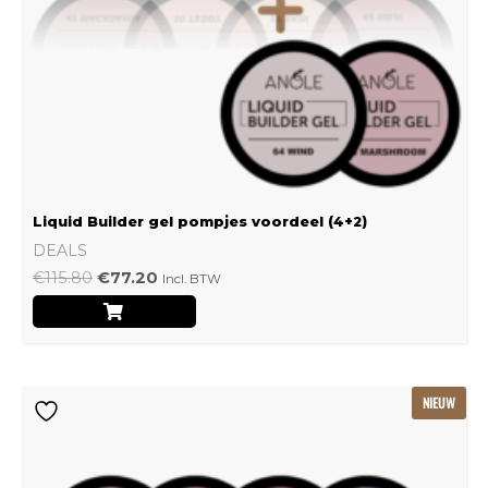
Liquid Builder gel pompjes voordeel (4+2)
DEALS
€
115.80
€
77.20
Incl. BTW
Oorspronkelijke
Huidige
NIEUW
prijs
prijs
was:
is:
€239.22.
€159.48.