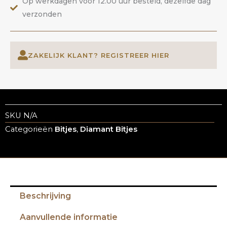
Op werkdagen voor 12.00 uur besteld, dezelfde dag
verzonden
ZAKELIJK KLANT? REGISTREER HIER
SKU
N/A
Categorieën
Bitjes
,
Diamant Bitjes
Beschrijving
Aanvullende informatie