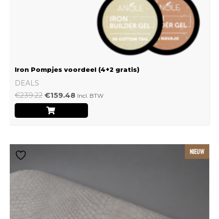
Iron Pompjes voordeel (4+2 gratis)
DEALS
€
239.22
€
159.48
Incl. BTW
Dit
NIEUW
product
heeft
meerdere
variaties.