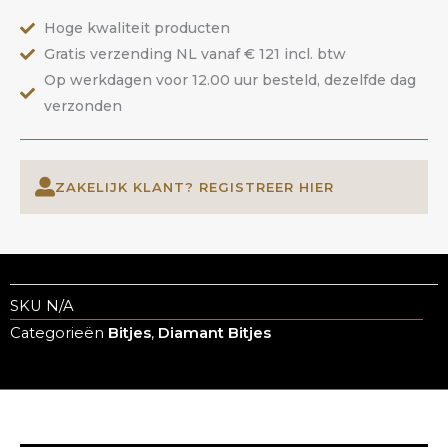
Hoge kwaliteit producten
Gratis verzending NL vanaf € 121 incl. btw
Op werkdagen voor 12.00 uur besteld, dezelfde dag
verzonden
ZAKELIJK KLANT? REGISTREER HIER
SKU
N/A
Categorieën
Bitjes
,
Diamant Bitjes