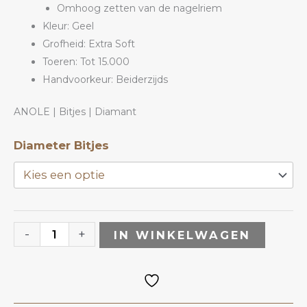
Omhoog zetten van de nagelriem
Kleur: Geel
Grofheid: Extra Soft
Toeren: Tot 15.000
Handvoorkeur: Beiderzijds
ANOLE | Bitjes | Diamant
Diamant
Diameter Bitjes
Bitje
DPY
|
ANOLE
-
+
IN WINKELWAGEN
aantal