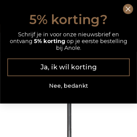
Ga
0
Wink
naar
5% korting?
de
OP WERKDAGEN VOOR 12.00 UUR BESTELD, DEZELFDE DAG VERZONDEN
inhoud
Schrijf je in voor onze nieuwsbrief en
ontvang
5% korting
op je eerste bestelling
bij Anole.
Ja, ik wil korting
Nee, bedankt