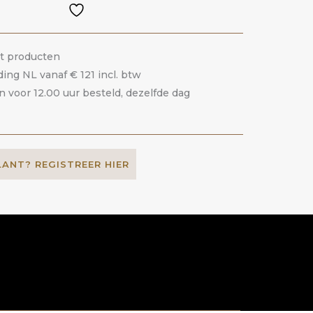
it producten
ding NL vanaf € 121 incl. btw
voor 12.00 uur besteld, dezelfde dag
LANT? REGISTREER HIER