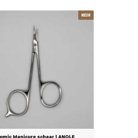
NIEUW
omic Manicure schaar | ANOLE