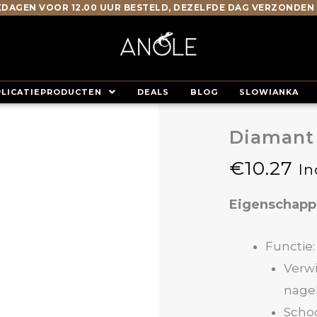
DAGEN VOOR 12.00 UUR BESTELD, DEZELFDE DAG VERZONDEN
PLICATIEPRODUCTEN
DEALS
BLOG
SLOWIANKA
Diamant 
€
10.27
In
Eigenschap
Functie:
Verwi
nagel
Scho