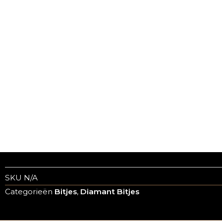
SKU
N/A
Categorieën
Bitjes
,
Diamant Bitjes