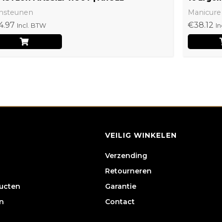
msteunen
Manicure
4.97
€
38.12
Incl. BTW
In
VEILIG WINKELEN
Verzending
Retourneren
ducten
Garantie
n
Contact