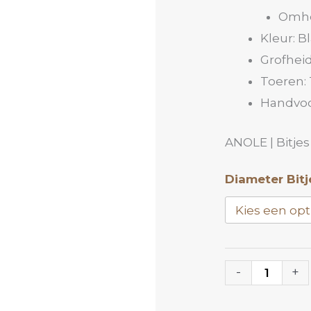
Omho
Kleur: B
Grofhei
Toeren: 
Handvoo
ANOLE | Bitjes
Diamant
Diameter Bitj
Bitje
DPB
|
ANOLE
-
+
aantal