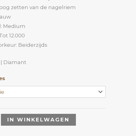
og zetten van de nagelriem
lauw
d: Medium
Tot 12.000
rkeur: Beiderzijds
 | Diamant
es
IN WINKELWAGEN