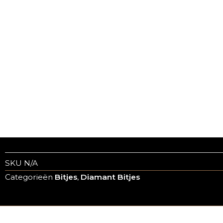
SKU
N/A
Categorieën
Bitjes
,
Diamant Bitjes