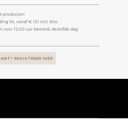
it producten
ding NL vanaf € 121 incl. btw
voor 12.00 uur besteld, dezelfde dag
LANT? REGISTREER HIER