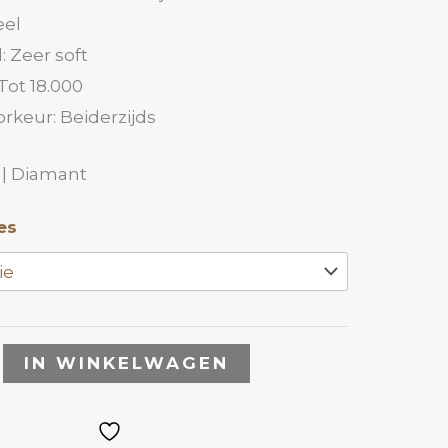
eel
: Zeer soft
Tot 18.000
rkeur: Beiderzijds
 | Diamant
es
IN WINKELWAGEN