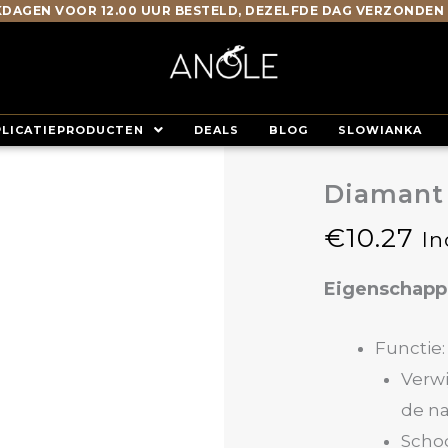
DAGEN VOOR 12.00 UUR BESTELD, DEZELFDE DAG VERZONDEN
PLICATIEPRODUCTEN
DEALS
BLOG
SLOWIANKA
Diamant 
€
10.27
In
Eigenschap
Functie:
Verw
de n
Scho