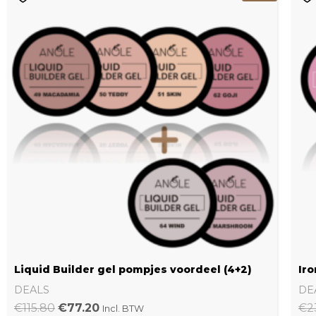
prijs
prijs
was:
is:
€115.80.
€77.20.
Liquid Builder gel pompjes voordeel (4+2)
Iro
DEALS
DE
€
115.80
€
77.20
€
2
Incl. BTW