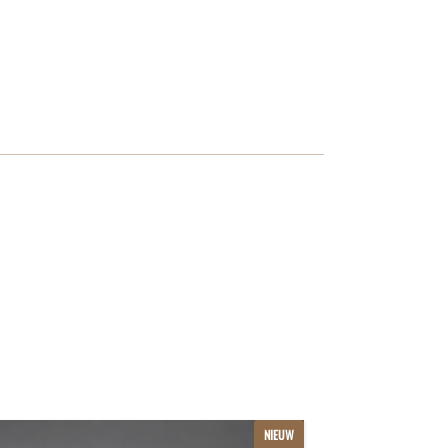
Dit
NIEUW