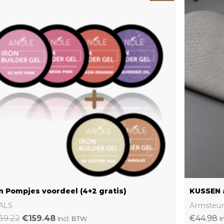
prijs
prijs
was:
is:
€239.22.
€159.48.
n Pompjes voordeel (4+2 gratis)
KUSSEN 
ALS
Armsteu
39.22
€
159.48
€
44.98
Incl. BTW
I