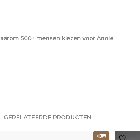
aarom 500+ mensen kiezen voor Anole
GERELATEERDE PRODUCTEN
Oorspronkelijke
Huidige
NIEUW