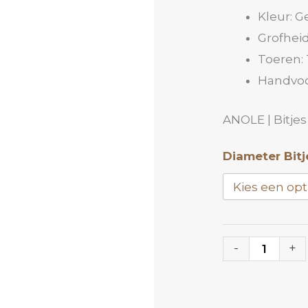
Kleur: G
Grofheid
Toeren: 
Handvoo
ANOLE | Bitjes
Diamant
Diameter Bitj
Bitje
DOY
|
ANOLE
-
+
aantal