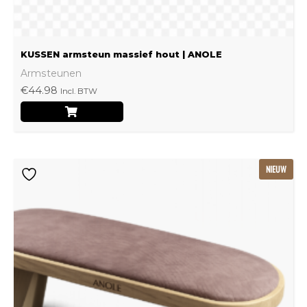
productpagina
KUSSEN armsteun massief hout | ANOLE
Armsteunen
€
44.98
Incl. BTW
Dit
NIEUW
product
heeft
meerdere
variaties.
Deze
optie