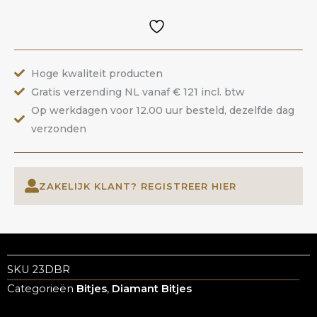
Hoge kwaliteit producten
Gratis verzending NL vanaf € 121 incl. btw
Op werkdagen voor 12.00 uur besteld, dezelfde dag
verzonden
ZAKELIJK KLANT? REGISTREER HIER
SKU
23DBR
Categorieën
Bitjes
,
Diamant Bitjes