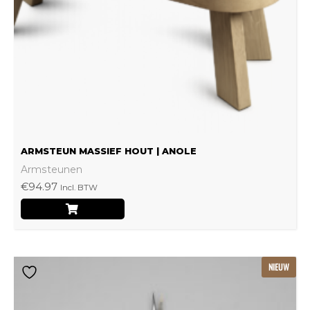
kan
gekozen
worden
op
de
productpagina
ARMSTEUN MASSIEF HOUT | ANOLE
Armsteunen
€
94.97
Incl. BTW
NIEUW