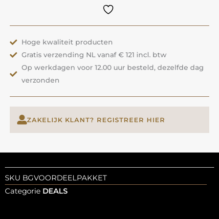
aantal
Hoge kwaliteit producten
Gratis verzending NL vanaf € 121 incl. btw
Op werkdagen voor 12.00 uur besteld, dezelfde dag
verzonden
ZAKELIJK KLANT? REGISTREER HIER
SKU
BGVOORDEELPAKKET
Categorie
DEALS