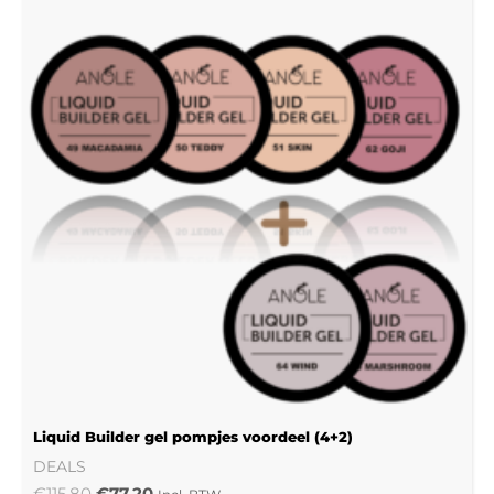
was:
is:
€115.80.
€77.20.
Liquid Builder gel pompjes voordeel (4+2)
DEALS