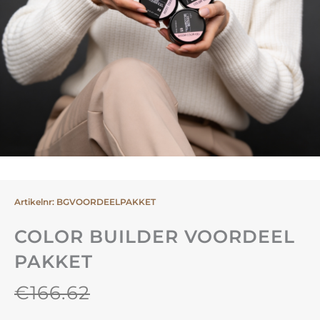
Artikelnr: BGVOORDEELPAKKET
COLOR BUILDER VOORDEEL
PAKKET
€
166.62
Oorspronkelijke
Huidige