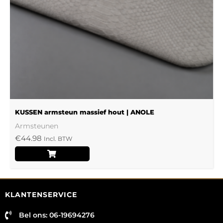
kan
gekozen
worden
op
de
productpagina
KUSSEN armsteun massief hout | ANOLE
Armsteunen
€
44.98
Incl. BTW
KLANTENSERVICE
Bel ons: 06-19694276