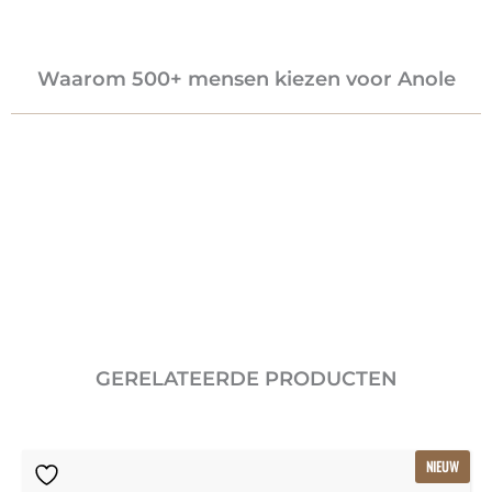
Waarom 500+ mensen kiezen voor Anole
GERELATEERDE PRODUCTEN
Oorspronkelijke
Huidige
NIEUW
prijs
prijs