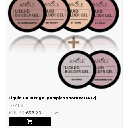
Liquid Builder gel pompjes voordeel (4+2)
DEALS
€
115.80
€
77.20
Incl. BTW