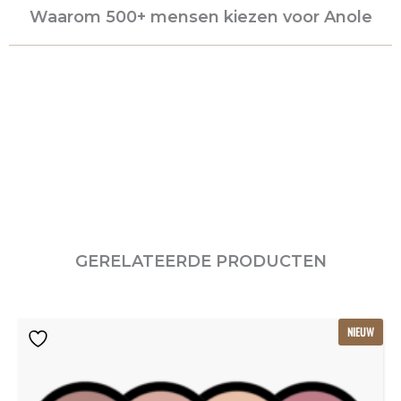
Waarom 500+ mensen kiezen voor Anole
GERELATEERDE PRODUCTEN
Oorspronkelijke
Huidige
NIEUW
prijs
prijs
was:
is:
€115.80.
€77.20.