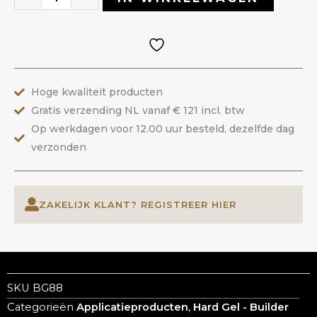
88
Lavender
Dream
|
Hoge kwaliteit producten
ANOLE
Gratis verzending NL vanaf € 121 incl. btw
aantal
Op werkdagen voor 12.00 uur besteld, dezelfde dag
verzonden
ZAKELIJK KLANT? REGISTREER HIER
SKU
BG88
Categorieën
Applicatieproducten
,
Hard Gel - Builder