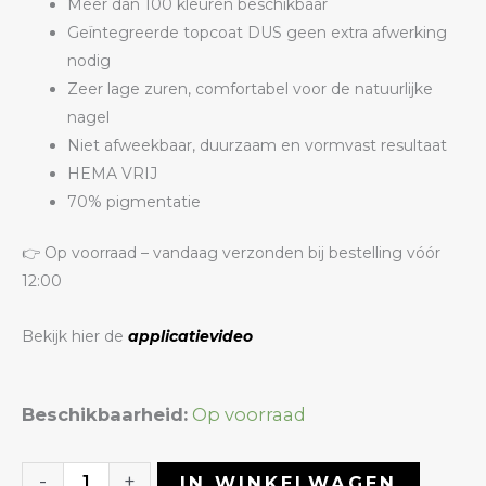
Meer dan 100 kleuren beschikbaar
Geïntegreerde topcoat DUS geen extra afwerking
nodig
Zeer lage zuren, comfortabel voor de natuurlijke
nagel
Niet afweekbaar, duurzaam en vormvast resultaat
HEMA VRIJ
70% pigmentatie
👉 Op voorraad – vandaag verzonden bij bestelling vóór
12:00
Bekijk hier de
applicatievideo
Color
Beschikbaarheid:
Op voorraad
Builder
Gel
-
+
IN WINKELWAGEN