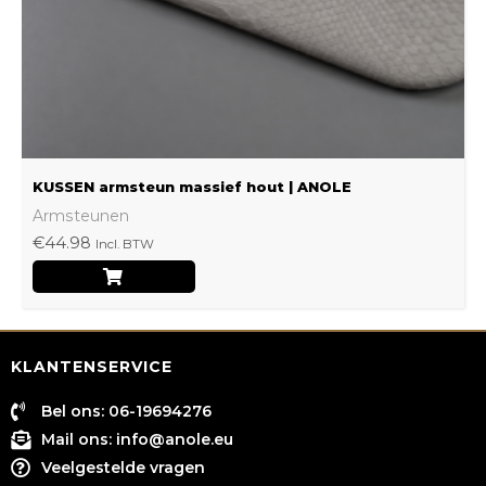
worden
op
de
productpagina
KUSSEN armsteun massief hout | ANOLE
Armsteunen
€
44.98
Incl. BTW
KLANTENSERVICE
Bel ons: 06-19694276
Mail ons:
info@anole.eu
Veelgestelde vragen