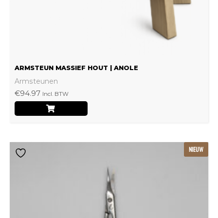
op
de
productpagina
ARMSTEUN MASSIEF HOUT | ANOLE
Armsteunen
€
94.97
Incl. BTW
NIEUW