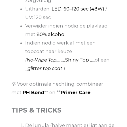
zorgvuldig
Uitharden:
LED: 60–120 sec (48W)
/
UV: 120 sec
Verwijder indien nodig de plaklaag
met
80% alcohol
Indien nodig werk af met een
topcoat naar keuze
(
No-Wipe Top
_, _
_Shiny Top _
_of een
_
glitter top coat
)
💡 Voor optimale hechting: combineer
met
PH Bond
** en **
Primer Care
.
TIPS & TRICKS
De lunula (halve maantje) ligt aan de