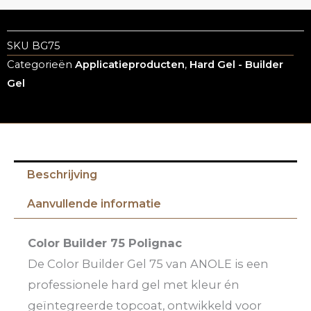
SKU
BG75
Categorieën
Applicatieproducten
,
Hard Gel - Builder
Gel
Beschrijving
Aanvullende informatie
Color Builder 75 Polignac
De Color Builder Gel 75 van ANOLE is een
professionele hard gel met kleur én
geïntegreerde topcoat, ontwikkeld voor