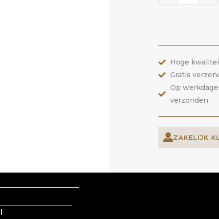
66
Butter
Cream
|
Hoge kwalite
ANOLE
Gratis verzen
aantal
Op werkdagen 
verzonden
ZAKELIJK K
l