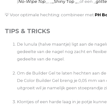
(
No-Wipe Top
_, _
_Shiny Top _
_of een _
glitt
💡 Voor optimale hechting: combineer met
PH B
TIPS & TRICKS
De lunula (halve maantje) ligt aan de nagelr
gedeelte van de nagel nog zacht en flexibel
gedeelte van de nagel.
Om de Builder Gel te laten hechten aan de n
De Color Builder Gel breng je 0,05 mm van
uitgroeit wil je namelijk geen stoeprandje z
Klontjes of een harde laag in je potje kunn