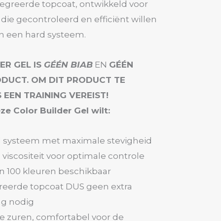
tegreerde topcoat, ontwikkeld voor
 die gecontroleerd en efficiënt willen
n een hard systeem.
ER GEL IS
GÉÉN BIAB
EN
GÉÉN
ODUCT. OM DIT PRODUCT TE
 EEN TRAINING VEREIST!
ze Color Builder Gel wilt:
l systeem met maximale stevigheid
iscositeit voor optimale controle
n 100 kleuren beschikbaar
reerde topcoat DUS geen extra
ng nodig
e zuren, comfortabel voor de