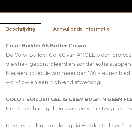
Beschrijving
Aanvullende informatie
Color Builder 66 Butter Cream
De Color Builder Gel 66 van ANOLE is een profess
die strak, gecontroleerd en zonder extra stappen
Met een collectie van meer dan 100 kleuren bied
workflow en een high-end afwerking.
COLOR BUILDER GEL IS
GÉÉN BIAB
EN
GÉÉN FL
Het is een hard gel, ontworpen voor stevigheid, 
In tegenstelling tot de Liquid Builder Gel heeft 