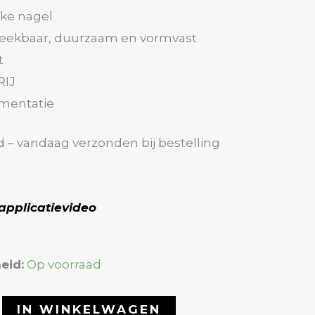
jke nagel
weekbaar, duurzaam en vormvast
t
RIJ
mentatie
d – vandaag verzonden bij bestelling
applicatievideo
eid:
Op voorraad
IN WINKELWAGEN