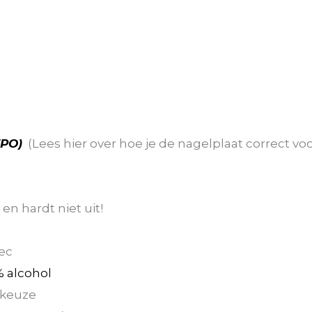
TPO)
(Lees hier over hoe je de nagelplaat correct vo
en hardt niet uit!
g
sec
 alcohol
 keuze