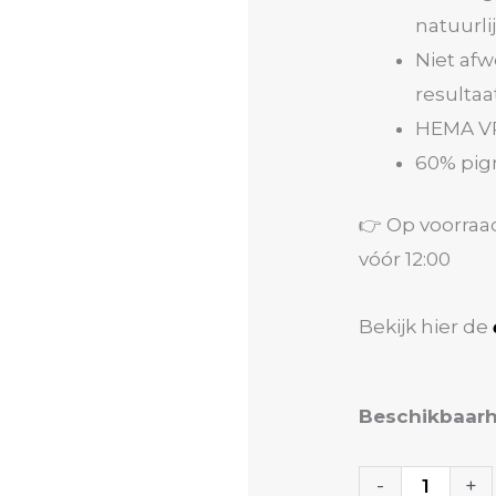
natuurli
Niet af
resultaa
HEMA V
60% pig
👉 Op voorraa
vóór 12:00
Bekijk hier de
Color
Beschikbaarh
Builder
Gel
-
+