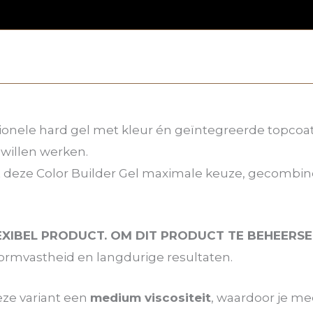
ionele hard gel met kleur én geïntegreerde topcoat
 willen werken.
t deze Color Builder Gel maximale keuze, gecombin
EXIBEL PRODUCT. OM DIT PRODUCT TE BEHEERSEN
vormvastheid en langdurige resultaten.
deze variant een
medium viscositeit
, waardoor je me