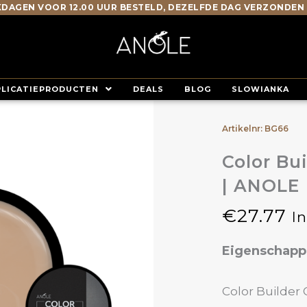
DAGEN VOOR 12.00 UUR BESTELD, DEZELFDE DAG VERZONDEN
PLICATIEPRODUCTEN
DEALS
BLOG
SLOWIANKA
Artikelnr: BG66
Color Bu
| ANOLE
€
27.77
I
Eigenschap
Color Builder 