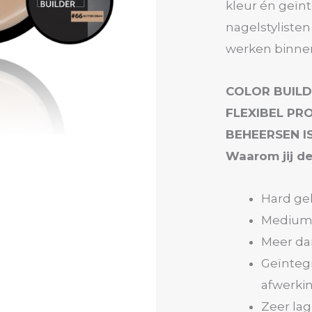
kleur én geïn
nagelstylisten
werken binne
COLOR BUILD
FLEXIBEL PR
BEHEERSEN IS
Waarom jij de
Hard ge
Medium v
Meer da
Geïnteg
afwerki
Zeer lag