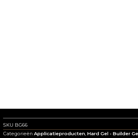
SKU
BG66
Categorieën
Applicatieproducten
,
Hard Gel - Builder Ge