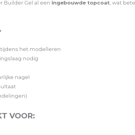
r Builder Gel al een
ingebouwde topcoat
, wat bet
?
 tijdens het modelleren
ingslaag nodig
rlijke nagel
ultaat
andelingen)
KT VOOR: