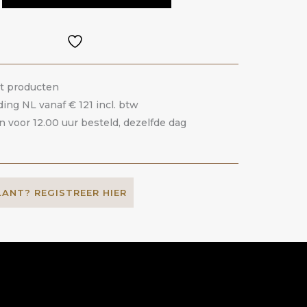
it producten
ding NL vanaf € 121 incl. btw
voor 12.00 uur besteld, dezelfde dag
LANT? REGISTREER HIER