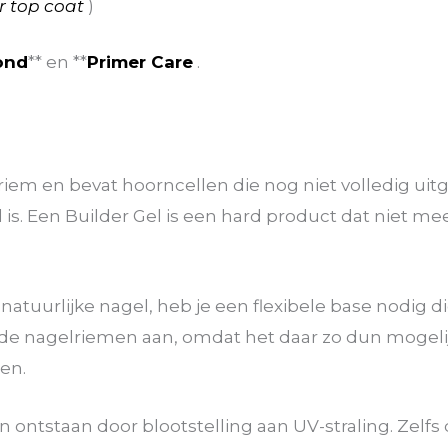
er top coat
)
ond
** en **
Primer Care
.
iem en bevat hoorncellen die nog niet volledig uitge
 is. Een Builder Gel is een hard product dat niet me
atuurlijke nagel, heb je een flexibele base nodig die
 de nagelriemen aan, omdat het daar zo dun mogelij
ien.
en ontstaan door blootstelling aan UV-straling. Zel