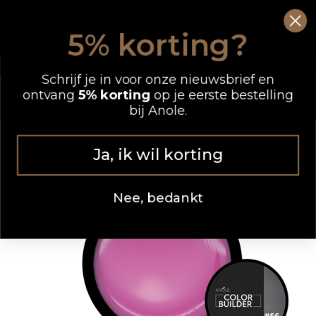
Ga
0
Wink
naar
5% korting?
de
OP WERKDAGEN VOOR 12.00 UUR BESTELD, DEZELFDE DAG VERZONDEN
inhoud
Schrijf je in voor onze nieuwsbrief en
ontvang
5% korting
op je eerste bestelling
bij Anole.
Ja, ik wil korting
Nee, bedankt