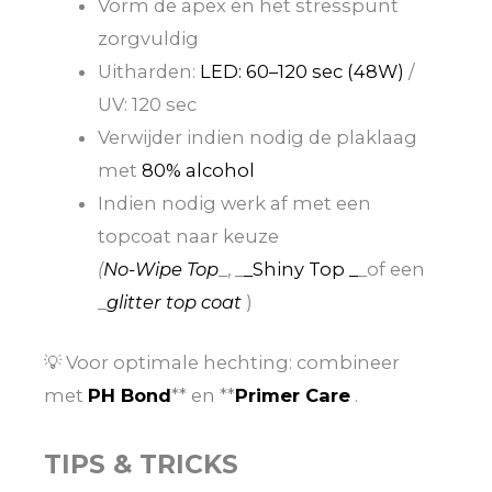
Vorm de apex en het stresspunt
zorgvuldig
Uitharden:
LED: 60–120 sec (48W)
/
UV: 120 sec
Verwijder indien nodig de plaklaag
met
80% alcohol
Indien nodig werk af met een
topcoat naar keuze
(
No-Wipe Top
_, _
_Shiny Top _
_of een
_
glitter top coat
)
💡 Voor optimale hechting: combineer
met
PH Bond
** en **
Primer Care
.
TIPS & TRICKS