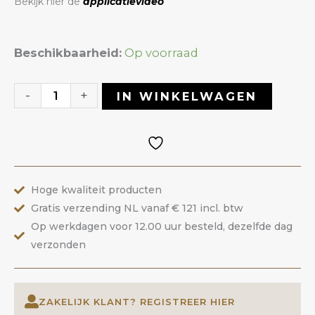
Bekijk hier de
applicatievideo
Color
Beschikbaarheid:
Op voorraad
Builder
Gel
-
+
IN WINKELWAGEN
56
Knockout
Pink
|
Hoge kwaliteit producten
ANOLE
Gratis verzending NL vanaf € 121 incl. btw
aantal
Op werkdagen voor 12.00 uur besteld, dezelfde dag
verzonden
ZAKELIJK KLANT? REGISTREER HIER