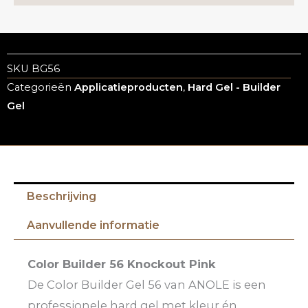
SKU
BG56
Categorieën
Applicatieproducten
,
Hard Gel - Builder
Gel
Beschrijving
Aanvullende informatie
Color Builder 56 Knockout Pink
De Color Builder Gel 56 van ANOLE is een
professionele hard gel met kleur én