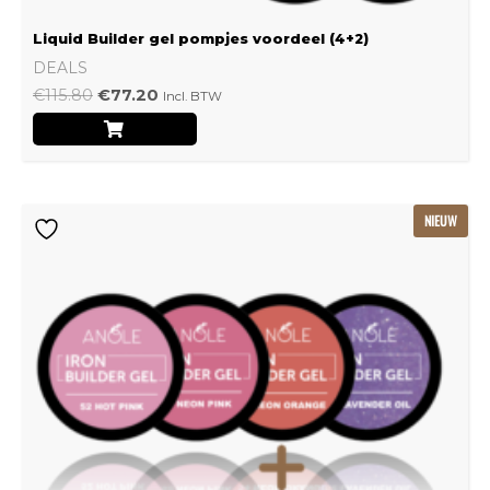
Liquid Builder gel pompjes voordeel (4+2)
DEALS
€
115.80
€
77.20
Incl. BTW
Oorspronkelijke
Huidige
NIEUW
prijs
prijs
was:
is:
€239.22.
€159.48.