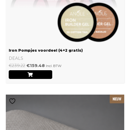
Iron Pompjes voordeel (4+2 gratis)
DEALS
€
239.22
€
159.48
Incl. BTW
Dit
NIEUW
product
heeft
meerdere