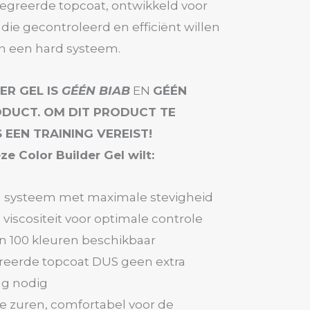
tegreerde topcoat, ontwikkeld voor
 die gecontroleerd en efficiënt willen
n een hard systeem.
ER GEL IS
GÉÉN BIAB
EN
GÉÉN
ODUCT. OM DIT PRODUCT TE
 EEN TRAINING VEREIST!
ze Color Builder Gel wilt:
l systeem met maximale stevigheid
iscositeit voor optimale controle
n 100 kleuren beschikbaar
reerde topcoat DUS geen extra
ng nodig
e zuren, comfortabel voor de