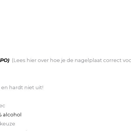
TPO)
(Lees hier over hoe je de nagelplaat correct vo
en hardt niet uit!
g
sec
 alcohol
 keuze