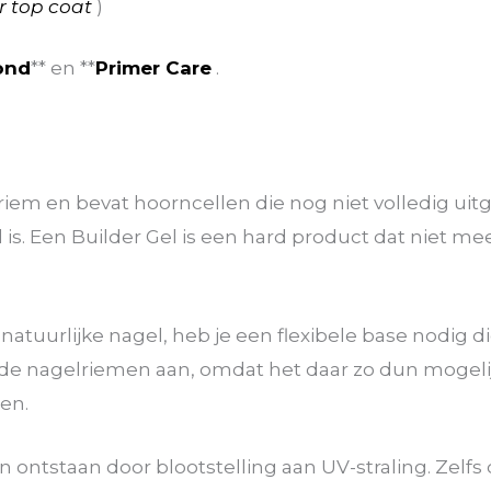
er top coat
)
ond
** en **
Primer Care
.
iem en bevat hoorncellen die nog niet volledig uitge
 is. Een Builder Gel is een hard product dat niet me
atuurlijke nagel, heb je een flexibele base nodig die
 de nagelriemen aan, omdat het daar zo dun mogelij
ien.
en ontstaan door blootstelling aan UV-straling. Zel