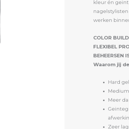
kleur én geïn
nagelstylisten
werken binne
COLOR BUILD
FLEXIBEL PR
BEHEERSEN IS
Waarom jij de
Hard ge
Medium v
Meer da
Geïnteg
afwerki
Zeer lag