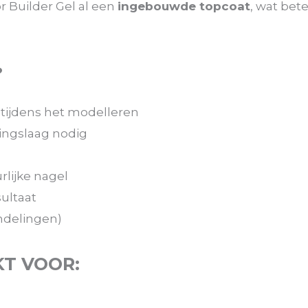
r Builder Gel al een
ingebouwde topcoat
, wat bet
?
 tijdens het modelleren
ingslaag nodig
rlijke nagel
ultaat
andelingen)
KT VOOR: