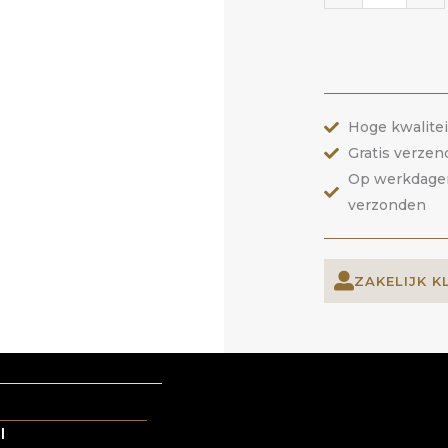
44
Lotus
Flower
|
Hoge kwalite
ANOLE
Gratis verzen
aantal
Op werkdagen 
verzonden
ZAKELIJK K
l