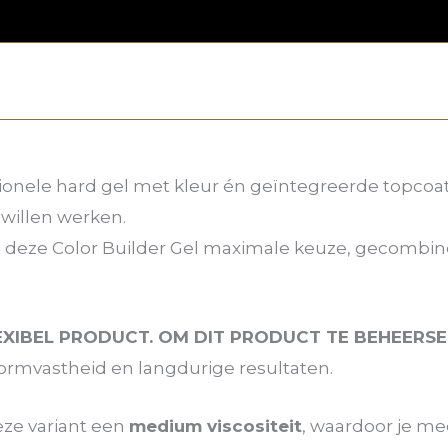
ionele hard gel met kleur én geïntegreerde topcoat
 willen werken.
t deze Color Builder Gel maximale keuze, gecombin
EXIBEL PRODUCT. OM DIT PRODUCT TE BEHEERSEN
vormvastheid en langdurige resultaten.
deze variant een
medium viscositeit
, waardoor je me