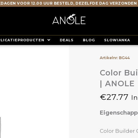
DAGEN VOOR 12.00 UUR BESTELD, DEZELFDE DAG VERZONDEN
PLICATIEPRODUCTEN
DEALS
BLOG
SLOWIANKA
Artikelnr: BG44
Color Bu
| ANOLE
€
27.77
I
Eigenschap
Color Builder 