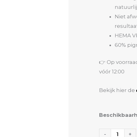
natuurli
Niet af
resultaa
HEMA V
60% pig
👉 Op voorraa
vóór 12:00
Bekijk hier de
Color
Beschikbaarh
Builder
Gel
-
+