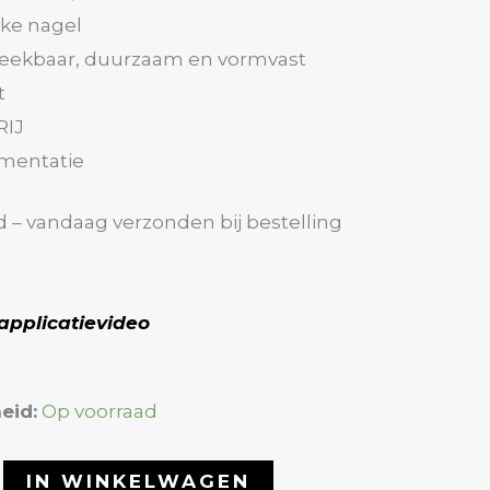
jke nagel
weekbaar, duurzaam en vormvast
t
RIJ
mentatie
d – vandaag verzonden bij bestelling
applicatievideo
eid:
Op voorraad
IN WINKELWAGEN