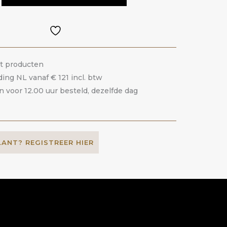
it producten
ding NL vanaf € 121 incl. btw
voor 12.00 uur besteld, dezelfde dag
LANT? REGISTREER HIER