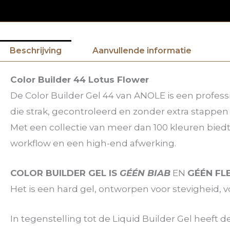
Beschrijving
Aanvullende informatie
Color Builder 44 Lotus Flower
De Color Builder Gel 44 van ANOLE is een profess
die strak, gecontroleerd en zonder extra stappen
Met een collectie van meer dan 100 kleuren bied
workflow en een high-end afwerking.
COLOR BUILDER GEL IS
GÉÉN BIAB
EN
GÉÉN FL
Het is een hard gel, ontworpen voor stevigheid, 
In tegenstelling tot de Liquid Builder Gel heeft 