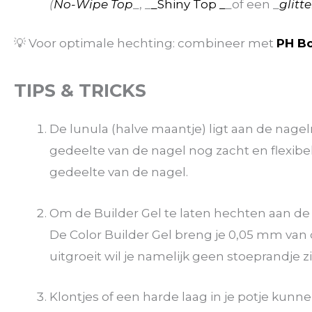
(
No-Wipe Top
_, _
_Shiny Top _
_of een _
glitt
💡 Voor optimale hechting: combineer met
PH B
TIPS & TRICKS
De lunula (halve maantje) ligt aan de nagelr
gedeelte van de nagel nog zacht en flexibel
gedeelte van de nagel.
Om de Builder Gel te laten hechten aan de n
De Color Builder Gel breng je 0,05 mm van
uitgroeit wil je namelijk geen stoeprandje z
Klontjes of een harde laag in je potje kunn