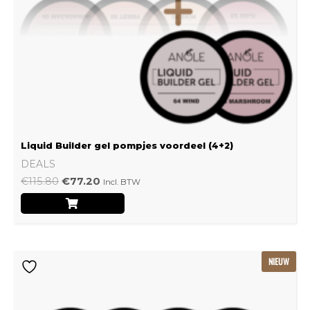
Liquid Builder gel pompjes voordeel (4+2)
DEALS
€
115.80
€
77.20
Incl. BTW
Oorspronkelijke
Huidige
NIEUW
prijs
prijs
was:
is:
€239.22.
€159.48.