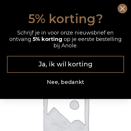
Ga
0
Wink
naar
5% korting?
de
OP WERKDAGEN VOOR 12.00 UUR BESTELD, DEZELFDE DAG VERZONDEN
inhoud
Schrijf je in voor onze nieuwsbrief en
ontvang
5% korting
op je eerste bestelling
bij Anole.
Ja, ik wil korting
Nee, bedankt