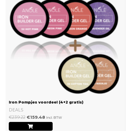
Iron Pompjes voordeel (4+2 gratis)
DEALS
€
239.22
€
159.48
Incl. BTW