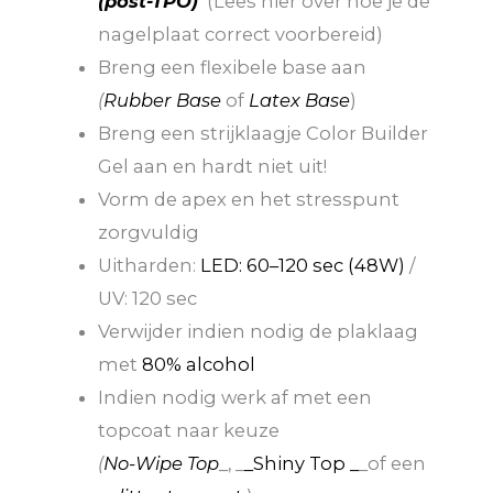
(post-TPO)
(Lees hier over hoe je de
nagelplaat correct voorbereid)
Breng een flexibele base aan
(
Rubber Base
of
Latex Base
)
Breng een strijklaagje Color Builder
Gel aan en hardt niet uit!
Vorm de apex en het stresspunt
zorgvuldig
Uitharden:
LED: 60–120 sec (48W)
/
UV: 120 sec
Verwijder indien nodig de plaklaag
met
80% alcohol
Indien nodig werk af met een
topcoat naar keuze
(
No-Wipe Top
_, _
_Shiny Top _
_of een