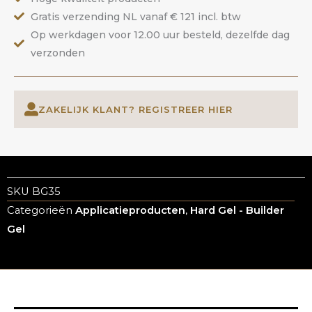
ANOLE
Gratis verzending NL vanaf € 121 incl. btw
aantal
Op werkdagen voor 12.00 uur besteld, dezelfde dag
verzonden
ZAKELIJK KLANT? REGISTREER HIER
SKU
BG35
Categorieën
Applicatieproducten
,
Hard Gel - Builder
Gel