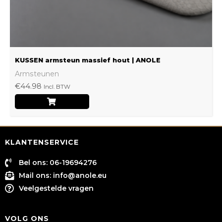
op
de
productpagina
KUSSEN armsteun massief hout | ANOLE
Armsteunen
€
44.98
Incl. BTW
KLANTENSERVICE
Bel ons: 06-19694276
Mail ons:
info@anole.eu
Veelgestelde vragen
VOLG ONS