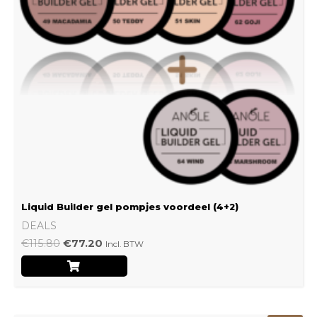
Liquid Builder gel pompjes voordeel (4+2)
DEALS
€
115.80
€
77.20
Incl. BTW