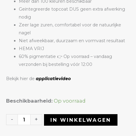
Meer dan 100 kleuren beschikbaar
Geïntegreerde topcoat DUS geen extra afwerking
nodig
Zeer lage zuren, comfortabel voor de natuurlijke
nagel
Niet afweekbaar, duurzaam en vormvast resultaat
HEMA VRIJ
60% pigmentatie 👉 Op voorraad – vandaag
verzonden bij bestelling vóór 12:00
Bekijk hier de
applicatievideo
Color
Beschikbaarheid:
Op voorraad
Builder
Gel
-
+
IN WINKELWAGEN
23