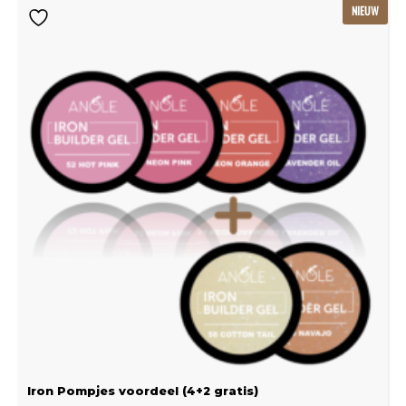
Oorspronkelijke
Huidige
NIEUW
prijs
prijs
was:
is:
€239.22.
€159.48.
Iron Pompjes voordeel (4+2 gratis)