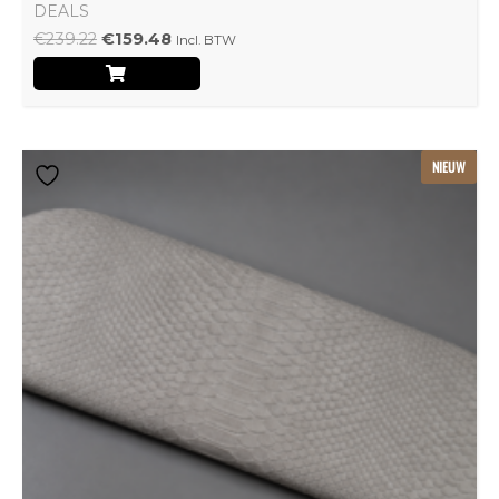
DEALS
€
239.22
€
159.48
Incl. BTW
Dit
NIEUW
product
heeft
meerdere
variaties.
Deze
optie
kan
gekozen
worden