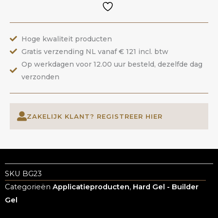
Dusty
Coral
|
Hoge kwaliteit producten
ANOLE
Gratis verzending NL vanaf € 121 incl. btw
aantal
Op werkdagen voor 12.00 uur besteld, dezelfde dag
verzonden
ZAKELIJK KLANT? REGISTREER HIER
SKU
BG23
Categorieën
Applicatieproducten
,
Hard Gel - Builder
Gel