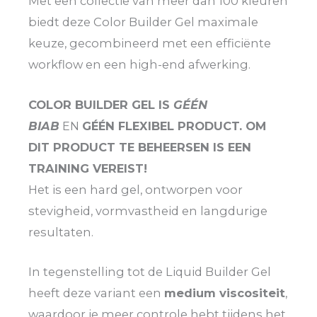
Met een collectie van meer dan 100 kleuren
biedt deze Color Builder Gel maximale
keuze, gecombineerd met een efficiënte
workflow en een high-end afwerking.
COLOR BUILDER GEL IS
GÉÉN
BIAB
EN
GÉÉN FLEXIBEL PRODUCT. OM
DIT PRODUCT TE BEHEERSEN IS EEN
TRAINING VEREIST!
Het is een hard gel, ontworpen voor
stevigheid, vormvastheid en langdurige
resultaten.
In tegenstelling tot de Liquid Builder Gel
heeft deze variant een
medium viscositeit
,
waardoor je meer controle hebt tijdens het