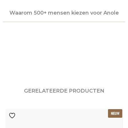
Waarom 500+ mensen kiezen voor Anole
GERELATEERDE PRODUCTEN
Oorspronkelijke
Huidige
NIEUW
prijs
prijs
was:
is:
€115.80.
€77.20.