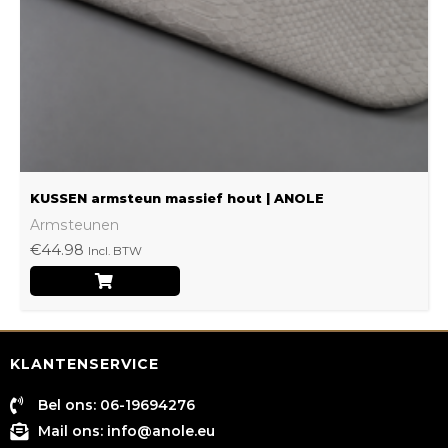
gekozen
worden
op
de
productpagina
KUSSEN armsteun massief hout | ANOLE
Armsteunen
€
44.98
Incl. BTW
KLANTENSERVICE
Bel ons: 06-19694276
Mail ons:
info@anole.eu