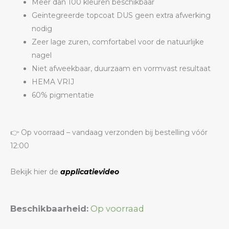
Meer dan 100 kleuren beschikbaar
Geïntegreerde topcoat DUS geen extra afwerking
nodig
Zeer lage zuren, comfortabel voor de natuurlijke
nagel
Niet afweekbaar, duurzaam en vormvast resultaat
HEMA VRIJ
60% pigmentatie
👉 Op voorraad – vandaag verzonden bij bestelling vóór
12:00
Bekijk hier de
applicatievideo
Color
Beschikbaarheid:
Op voorraad
Builder