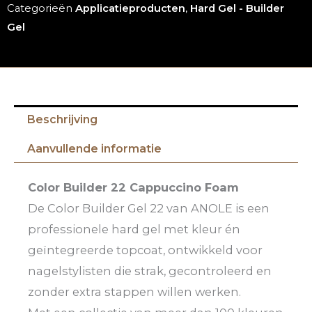
Categorieën
Applicatieproducten
,
Hard Gel - Builder
Gel
Beschrijving
Aanvullende informatie
Color Builder 22 Cappuccino Foam
De Color Builder Gel 22 van ANOLE is een
professionele hard gel met kleur én
geïntegreerde topcoat, ontwikkeld voor
nagelstylisten die strak, gecontroleerd en
zonder extra stappen willen werken.