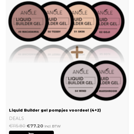
Liquid Builder gel pompjes voordeel (4+2)
DEALS
€
115.80
€
77.20
Incl. BTW