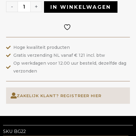
Gel
-
+
IN WINKELWAGEN
22
Cappuccino
Foam
|
Hoge kwaliteit producten
ANOLE
Gratis verzending NL vanaf € 121 incl. btw
aantal
Op werkdagen voor 12.00 uur besteld, dezelfde dag
verzonden
ZAKELIJK KLANT? REGISTREER HIER
SKU
BG22