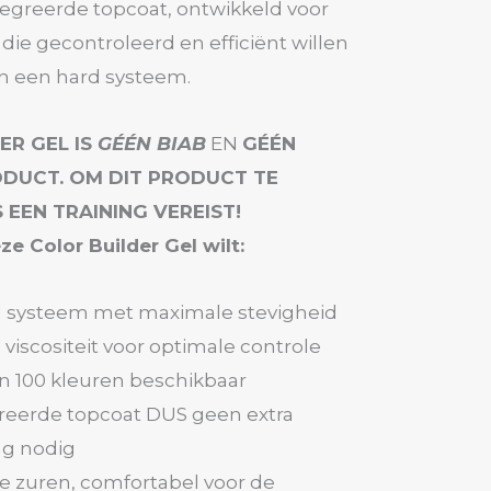
tegreerde topcoat, ontwikkeld voor
 die gecontroleerd en efficiënt willen
n een hard systeem.
ER GEL IS
GÉÉN BIAB
EN
GÉÉN
ODUCT. OM DIT PRODUCT TE
 EEN TRAINING VEREIST!
ze Color Builder Gel wilt:
l systeem met maximale stevigheid
iscositeit voor optimale controle
n 100 kleuren beschikbaar
reerde topcoat DUS geen extra
ng nodig
e zuren, comfortabel voor de