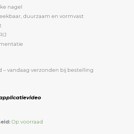
jke nagel
weekbaar, duurzaam en vormvast
t
RIJ
mentatie
d – vandaag verzonden bij bestelling
applicatievideo
eid:
Op voorraad