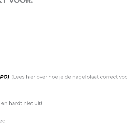
KT VOOR:
TPO)
(Lees hier over hoe je de nagelplaat correct vo
en hardt niet uit!
g
sec