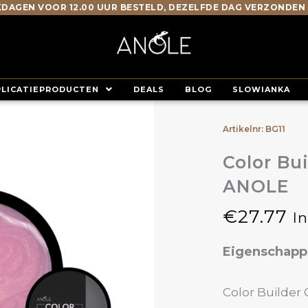
DAGEN VOOR 12.00 UUR BESTELD, DEZELFDE DAG VERZONDEN
PLICATIEPRODUCTEN
DEALS
BLOG
SLOWIANKA
Artikelnr: BG11
Color Bui
ANOLE
€
27.77
I
Eigenschap
Color Builder 