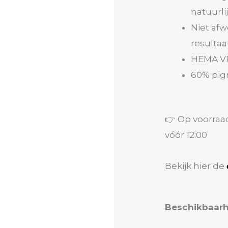
natuurli
Niet af
resultaa
HEMA V
60% pig
👉 Op voorraa
vóór 12:00
Bekijk hier de
Color
Beschikbaarh
Builder