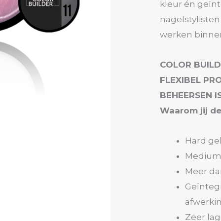
kleur én geïn
nagelstylisten
werken binne
COLOR BUILD
FLEXIBEL PR
BEHEERSEN IS
Waarom jij de
Hard ge
Medium v
Meer da
Geïnteg
afwerki
Zeer lag