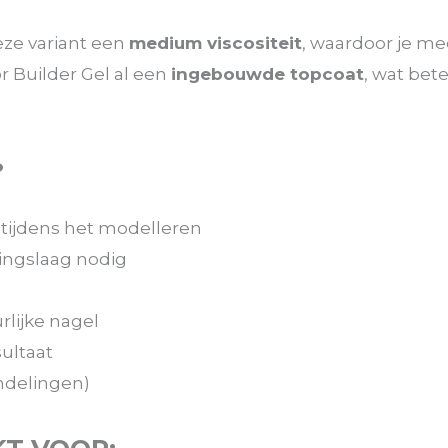
deze variant een
medium viscositeit
, waardoor je me
r Builder Gel al een
ingebouwde topcoat
, wat bet
?
 tijdens het modelleren
ingslaag nodig
rlijke nagel
ultaat
andelingen)