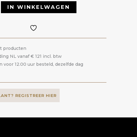
IN WINKELWAGEN
it producten
ding NL vanaf € 121 incl. btw
voor 12.00 uur besteld, dezelfde dag
LANT? REGISTREER HIER