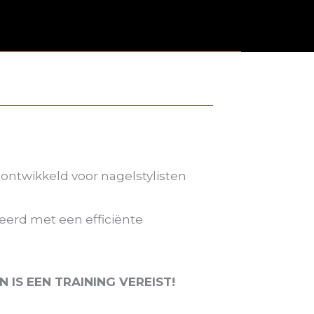
 ontwikkeld voor nagelstylisten
eerd met een efficiënte
 IS EEN TRAINING VEREIST!