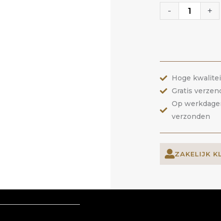
Gel
-
+
11
Sea
Pink
|
Hoge kwalite
ANOLE
Gratis verzen
aantal
Op werkdagen 
verzonden
ZAKELIJK K