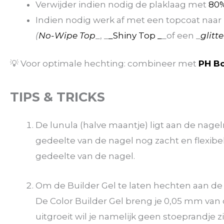
Verwijder indien nodig de plaklaag met
80%
Indien nodig werk af met een topcoat naar
(
No-Wipe Top
_, _
_Shiny Top _
_of een _
glitt
💡 Voor optimale hechting: combineer met
PH B
TIPS & TRICKS
De lunula (halve maantje) ligt aan de nagelr
gedeelte van de nagel nog zacht en flexibel
gedeelte van de nagel.
Om de Builder Gel te laten hechten aan de n
De Color Builder Gel breng je 0,05 mm van
uitgroeit wil je namelijk geen stoeprandje z