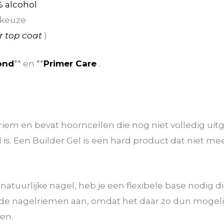
 alcohol
 keuze
er top coat
)
ond
** en **
Primer Care
.
iem en bevat hoorncellen die nog niet volledig uitge
 is. Een Builder Gel is een hard product dat niet me
atuurlijke nagel, heb je een flexibele base nodig die
 de nagelriemen aan, omdat het daar zo dun mogelij
ien.