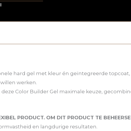
l
ionele hard gel met kleur én geïntegreerde topcoat,
 willen werken.
t deze Color Builder Gel maximale keuze, gecombin
EXIBEL PRODUCT. OM DIT PRODUCT TE BEHEERSEN
vormvastheid en langdurige resultaten.