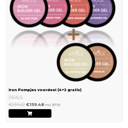
Iron Pompjes voordeel (4+2 gratis)
DEALS
€
239.22
€
159.48
Incl. BTW