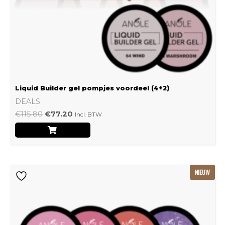
Liquid Builder gel pompjes voordeel (4+2)
DEALS
€
115.80
€
77.20
Incl. BTW
Oorspronkelijke
Huidige
NIEUW
prijs
prijs
was:
is:
€239.22.
€159.48.