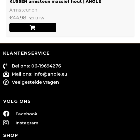
KUSSEN armsteun massief hout | ANOLE
Armsteunen
€
44.98
Incl. BTW
KLANTENSERVICE
Bel ons: 06-19694276
Mail ons:
info@anole.eu
Veelgestelde vragen
VOLG ONS
Facebook
Instagram
SHOP