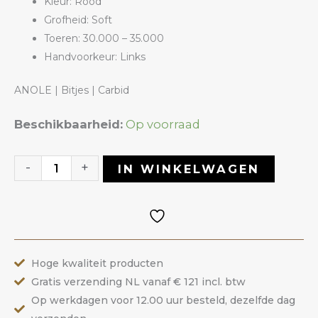
Kleur: Rood
Grofheid: Soft
Toeren: 30.000 – 35.000
Handvoorkeur: Links
ANOLE | Bitjes | Carbid
Carbide
Beschikbaarheid:
Op voorraad
Bitje
5TCR
-
+
IN WINKELWAGEN
|
ANOLE
aantal
Hoge kwaliteit producten
Gratis verzending NL vanaf € 121 incl. btw
Op werkdagen voor 12.00 uur besteld, dezelfde dag