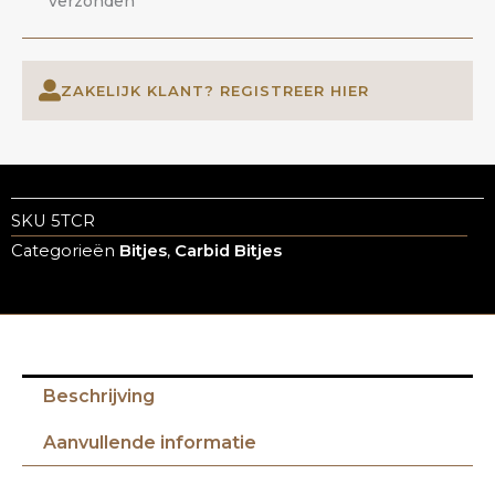
verzonden
ZAKELIJK KLANT? REGISTREER HIER
SKU
5TCR
Categorieën
Bitjes
,
Carbid Bitjes
Beschrijving
Aanvullende informatie