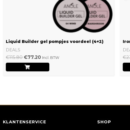
Liquid Builder gel pompjes voordeel (4+2)
Iro
DEALS
DE
€
115.80
€
77.20
€
2
Incl. BTW
KLANTENSERVICE
SHOP