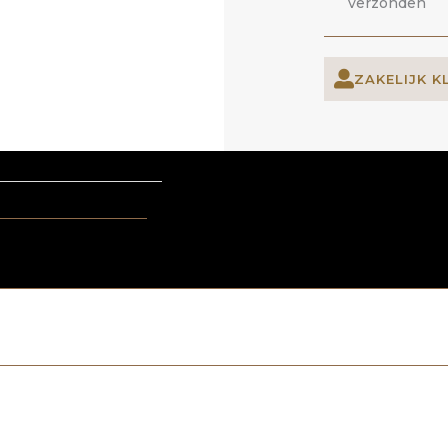
verzonden
ZAKELIJK K