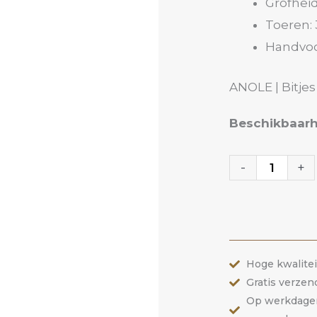
Grofheid
Toeren: 
Handvoo
ANOLE | Bitjes
Carbide
Beschikbaarh
Bitje
39CY
-
+
|
ANOLE
aantal
Hoge kwalite
Gratis verzen
Op werkdagen 