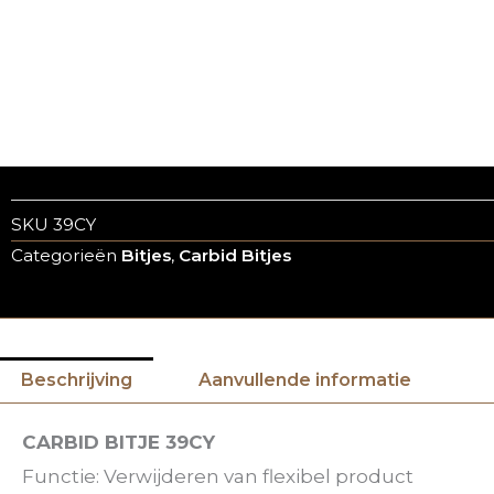
SKU
39CY
Categorieën
Bitjes
,
Carbid Bitjes
Beschrijving
Aanvullende informatie
CARBID BITJE 39CY
Functie: Verwijderen van flexibel product