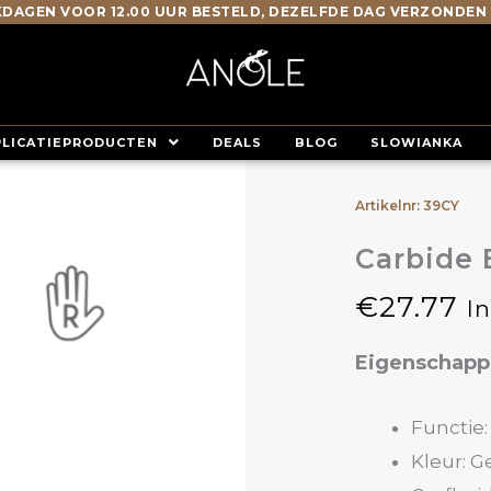
DAGEN VOOR 12.00 UUR BESTELD, DEZELFDE DAG VERZONDEN
PLICATIEPRODUCTEN
DEALS
BLOG
SLOWIANKA
Artikelnr: 39CY
Carbide 
€
27.77
I
Eigenschap
Functie:
Kleur: G