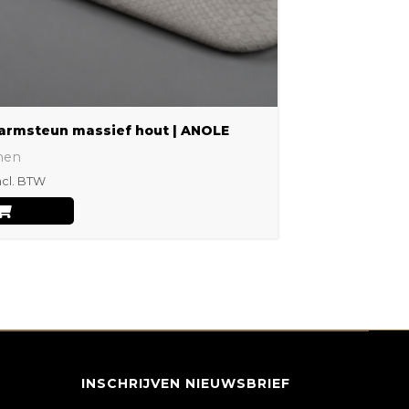
worden
op
de
productpagina
armsteun massief hout | ANOLE
nen
ncl. BTW
INSCHRIJVEN NIEUWSBRIEF