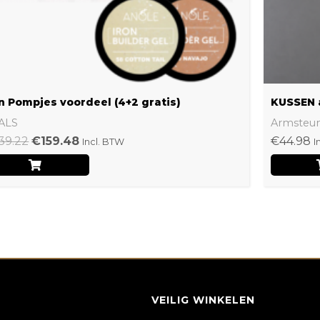
n Pompjes voordeel (4+2 gratis)
KUSSEN 
ALS
Armsteu
39.22
€
159.48
€
44.98
Incl. BTW
I
VEILIG WINKELEN