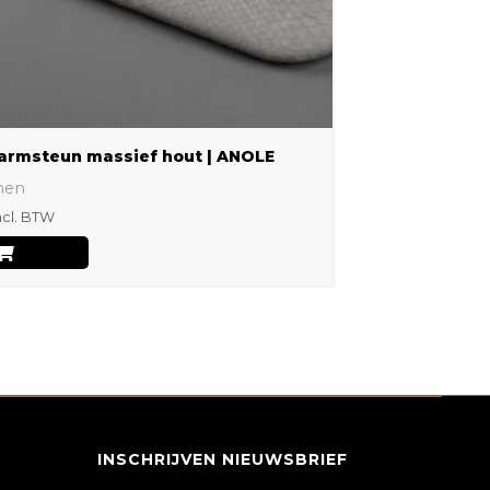
worden
op
de
productpagina
armsteun massief hout | ANOLE
nen
ncl. BTW
INSCHRIJVEN NIEUWSBRIEF