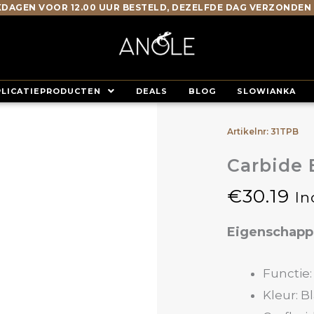
DAGEN VOOR 12.00 UUR BESTELD, DEZELFDE DAG VERZONDEN
PLICATIEPRODUCTEN
DEALS
BLOG
SLOWIANKA
Artikelnr: 31TPB
Carbide 
€
30.19
In
Eigenschap
Functie:
Kleur: B