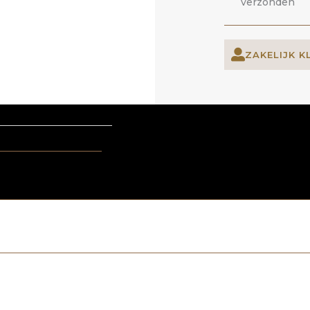
verzonden
ZAKELIJK K