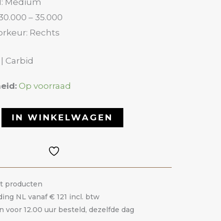
d: Medium
30.000 – 35.000
rkeur: Rechts
 | Carbid
eid:
Op voorraad
IN WINKELWAGEN
it producten
ding NL vanaf € 121 incl. btw
voor 12.00 uur besteld, dezelfde dag