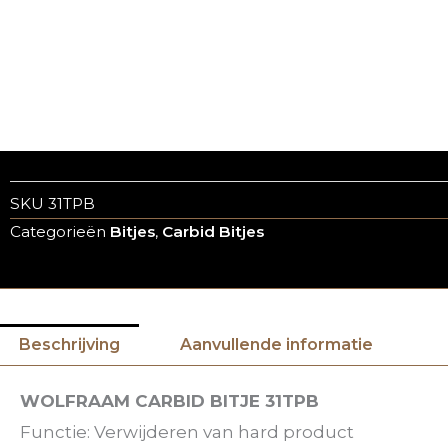
SKU
31TPB
Categorieën
Bitjes
,
Carbid Bitjes
Beschrijving
Aanvullende informatie
WOLFRAAM CARBID BITJE 31TPB
Functie: Verwijderen van hard product