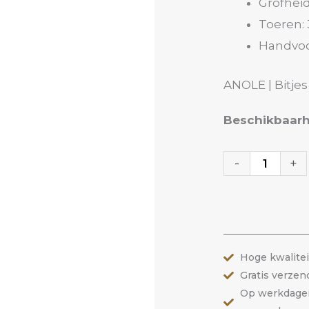
Grofhei
Toeren: 
Handvoo
ANOLE | Bitjes
Carbide
Beschikbaarh
Bitje
31TPB
-
+
|
ANOLE
aantal
Hoge kwalite
Gratis verzen
Op werkdagen 