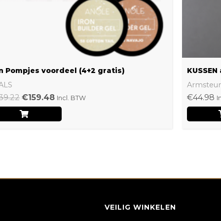
n Pompjes voordeel (4+2 gratis)
KUSSEN 
ALS
Armsteu
39.22
€
159.48
€
44.98
Incl. BTW
I
VEILIG WINKELEN