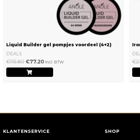
Liquid Builder gel pompjes voordeel (4+2)
Iro
DEALS
DE
€
115.80
€
77.20
€
2
Incl. BTW
KLANTENSERVICE
SHOP