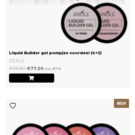
Liquid Builder gel pompjes voordeel (4+2)
DEALS
€
115.80
€
77.20
Incl. BTW
Oorspronkelijke
Huidige
NIEUW
prijs
prijs
was:
is:
€239.22.
€159.48.