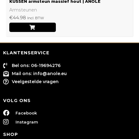
KUSSEN armsteun massief hout | ANOLE
Armsteunen
€
44.98
Incl. BTW
KLANTENSERVICE
Bel ons: 06-19694276
Mail ons:
info@anole.eu
Veelgestelde vragen
VOLG ONS
Facebook
Instagram
SHOP