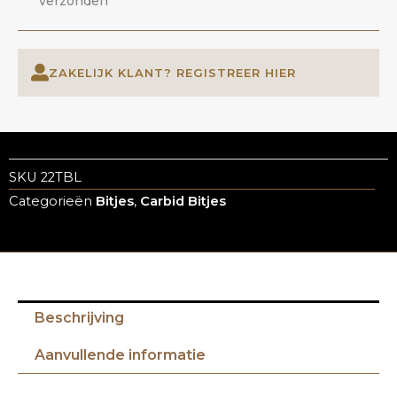
verzonden
ZAKELIJK KLANT? REGISTREER HIER
SKU
22TBL
Categorieën
Bitjes
,
Carbid Bitjes
Beschrijving
Aanvullende informatie