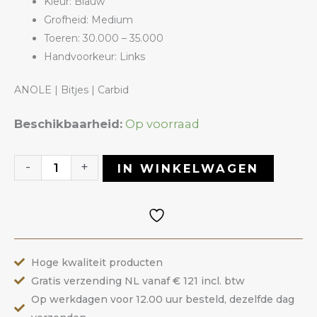
Kleur: Blauw
Grofheid: Medium
Toeren: 30.000 – 35.000
Handvoorkeur: Links
ANOLE | Bitjes | Carbid
Carbide
Beschikbaarheid:
Op voorraad
Bitje
22TBL
-
+
IN WINKELWAGEN
|
ANOLE
aantal
Hoge kwaliteit producten
Gratis verzending NL vanaf € 121 incl. btw
Op werkdagen voor 12.00 uur besteld, dezelfde dag