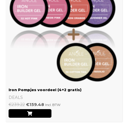
Iron Pompjes voordeel (4+2 gratis)
DEALS
€
239.22
€
159.48
Incl. BTW